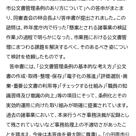
市公文書管理条例のあり方について」への答申がまとま
り、同審査会の林会長より答申書が提出されました。この
諮問は、昨年度庁内で行った「懸案とされる諸事業の検証
作業」の過程で明らかになった、市業務における公文書管
理にまつわる課題を解決するべく、そのあるべき姿につい
て検討を依頼したものです。
答申書には、「公文書管理条例の基本的な考え方」「公文
書の作成・取得・整理・保存」「電子化の推進」「評価選別・廃
棄・重要公文書の利用等」「チェックする仕組み」「職員の知
識習得及び意識の向上」等の項目にそって、条例化とその
実効的運用に向けた取り組みが明確に提案されています。
過去の諸事業において、本来行うべき事務決裁が記録とし
て残されていないなど事務処理上の不適切さがあったこ
とを踏まえ、今後は本答申を最大限に尊重し、「小田原市公