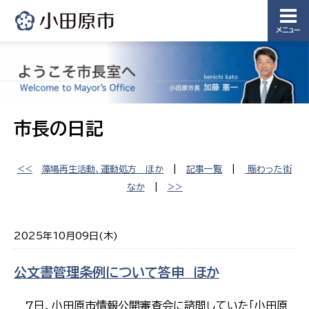
メニュー
市長の日記
<<
藻場再生活動、運動処方 ほか
|
記事一覧
|
賑わった街
なか
|
>>
2025年10月09日(木)
公文書管理条例について答申 ほか
7日、小田原市情報公開審査会に諮問していた「小田原