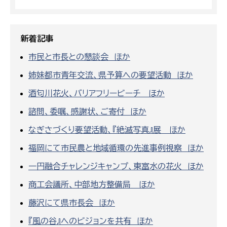
新着記事
市民と市長との懇談会 ほか
姉妹都市青年交流、県予算への要望活動 ほか
酒匂川花火、バリアフリービーチ ほか
諮問、委嘱、感謝状、ご寄付 ほか
なぎさづくり要望活動、『絶滅写真』展 ほか
福岡にて市民農と地域循環の先進事例視察 ほか
一円融合チャレンジキャンプ、東富水の花火 ほか
商工会議所、中部地方整備局 ほか
藤沢にて県市長会 ほか
『風の谷』へのビジョンを共有 ほか