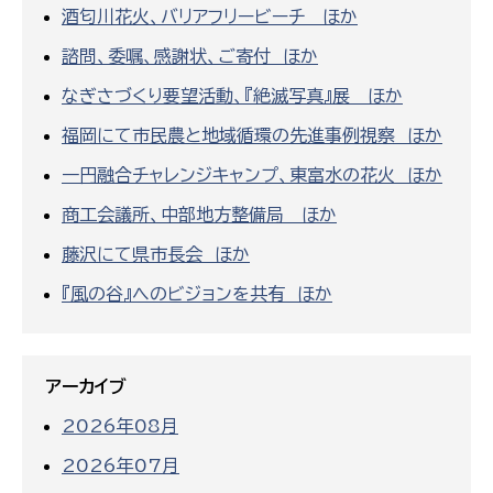
酒匂川花火、バリアフリービーチ ほか
諮問、委嘱、感謝状、ご寄付 ほか
なぎさづくり要望活動、『絶滅写真』展 ほか
福岡にて市民農と地域循環の先進事例視察 ほか
一円融合チャレンジキャンプ、東富水の花火 ほか
商工会議所、中部地方整備局 ほか
藤沢にて県市長会 ほか
『風の谷』へのビジョンを共有 ほか
アーカイブ
2026年08月
2026年07月