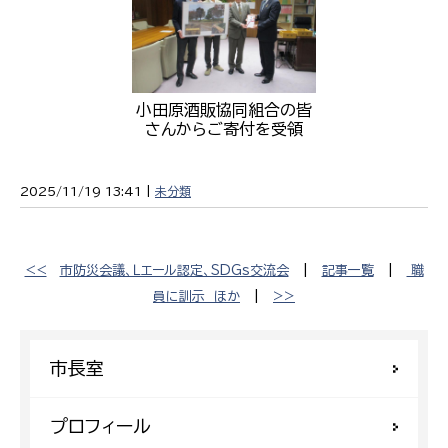
小田原酒販協同組合の皆
さんからご寄付を受領
2025/11/19 13:41 |
未分類
<<
市防災会議、Ｌエール認定、SDGs交流会
|
記事一覧
|
職
員に訓示 ほか
|
>>
市長室
プロフィール