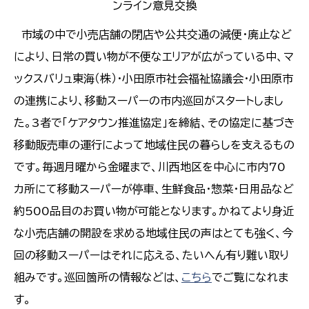
ンライン意見交換
市域の中で小売店舗の閉店や公共交通の減便・廃止など
により、日常の買い物が不便なエリアが広がっている中、マ
ックスバリュ東海（株）・小田原市社会福祉協議会・小田原市
の連携により、移動スーパーの市内巡回がスタートしまし
た。3者で「ケアタウン推進協定」を締結、その協定に基づき
移動販売車の運行によって地域住民の暮らしを支えるもの
です。毎週月曜から金曜まで、川西地区を中心に市内70
カ所にて移動スーパーが停車、生鮮食品・惣菜・日用品など
約500品目のお買い物が可能となります。かねてより身近
な小売店舗の開設を求める地域住民の声はとても強く、今
回の移動スーパーはそれに応える、たいへん有り難い取り
組みです。巡回箇所の情報などは、
こちら
でご覧になれま
す。