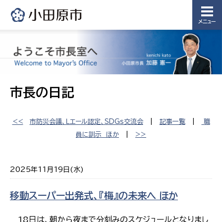
メニュー
市長の日記
<<
市防災会議、Ｌエール認定、SDGs交流会
|
記事一覧
|
職
員に訓示 ほか
|
>>
2025年11月19日(水)
移動スーパー出発式、『梅』の未来へ ほか
18日は、朝から夜まで分刻みのスケジュールとなりまし