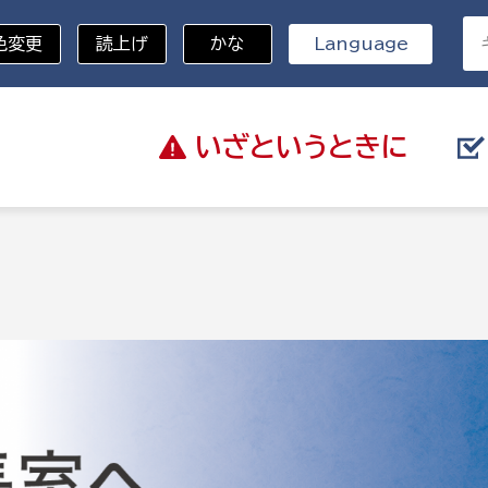
色変更
読上げ
かな
Language
いざと
いうときに
分野を選択
記
総務部
戸籍
災・ハザードマップ
避難場所
策課
総務課
税
職員課
ネジメント課
財産管理課
教育・子育て
ル推進課
契約検査課