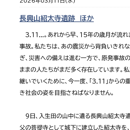
2026年03月11日(水)
福祉政策課
子ども
求職者
生活援護課
子ども
長興山紹太寺遺跡 ほか
高齢介護課
保育課
外国人
3.11...。あれから早、15年の歳月が
障がい福祉課
保険課
事故。私たちは、あの震災から背負いきれな
ペット
健康づくり課
ぎ、災害への備えは進む一方で、原発事故
ままの人たちがまだ多く存在しています。私
建設部
会計管
継いでいくために、今一度、「3.11」から
建設政策課
出納室
き社会の姿を目指さねばなりません。
国県事業推進課
土木管理課
道水路整備課
9日、入生田の山中に遺る長興山紹太寺遺
みどり公園課
父の菩提寺として城下に建立した紹太寺を、