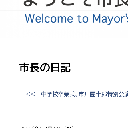
高校生・大学生など
若者
妊産婦
市民部
防災部
地域政策課
防災対
高齢者
地域安全課
市長の日記
障がい者
人権・男女共同参画課
戸籍住民課
傷病者
<<
中学校卒業式、市川團十郎特別公
事業者
福祉健康部
子ども
労働者