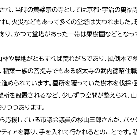
され、当時の黄檗宗の寺としては京都・宇治の萬福
れ、火災などもあって多くの堂塔は失われました。
あり、かつて堂塔があった一帯は果樹園などとなっ
選挙管理委員会事務
務課
選挙管理委員会事務
林や農地がともすれば荒れがちであり、風倒木で
食課
中、稲葉一族の菩提寺でもある紹太寺の武内徳昭住
導課
進められています。墓所を覆っていた樹木を伐採・
望所を設置されるなど、少しずつ空間が整えられ、
りつつあります。
ら応援している市議会議員の杉山三郎さんが、バッ
務課
ティアを募り、手を入れて行かれるとのことです。