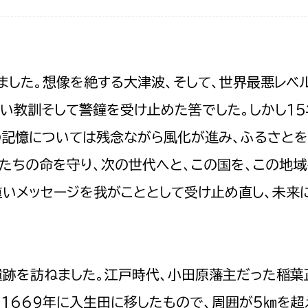
政策課
産業政策課
観光
若者支援課
観光課
農政課
消防
流れました。想像を絶する大津波、そして、世界最悪レベ
水産海浜課
い教訓そして警鐘を受け止めた筈でした。しかし1
病院
の記憶については残念ながら風化が進み、ふるさと
市議会
たちの命を守り、次の世代へと、この国を、この地
理者
市立総合医療センタ
の重いメッセージを我がこととして受け止め直し、未来
患者サポートセンター
病院管理局：経営管理
病院管理局：施設用度
病院管理局：医事課
跡を訪ねました。江戸時代、小田原藩主だった稲葉
1669年に入生田に移したもので、周囲が5㎞を超