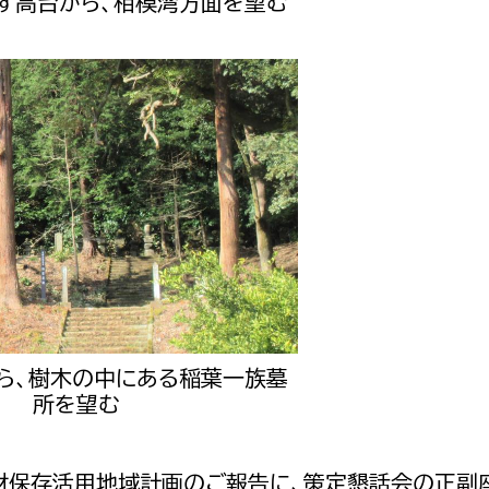
す高台から、相模湾方面を望む
ら、樹木の中にある稲葉一族墓
所を望む
保存活用地域計画のご報告に、策定懇話会の正副