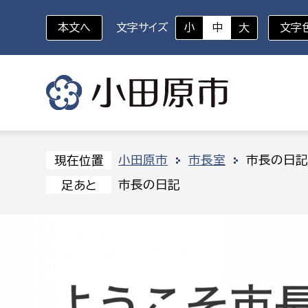
本文へ
文字サイズ
小
中
大
文字
いざというときに
対象者を選択
組織から探す
小田原市
市長室
市長の日
現在位置
市長の日記
足あと
部に属さない室
企画部
新生児・乳幼児
休日救急外来
防
秘書室
企画政
幼稚園児・保育園児
広報広聴室
財政課
コンプライアンス推進室
資産マ
小・中学生
デジタ