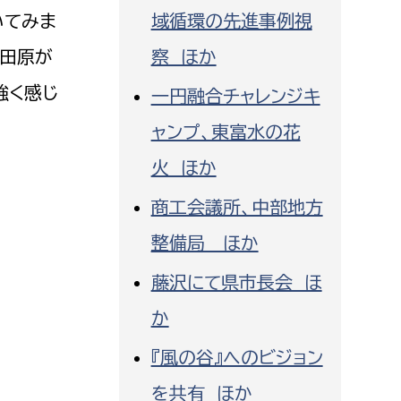
いてみま
域循環の先進事例視
小田原が
察 ほか
強く感じ
一円融合チャレンジキ
ャンプ、東富水の花
火 ほか
商工会議所、中部地方
整備局 ほか
藤沢にて県市長会 ほ
か
『風の谷』へのビジョン
を共有 ほか