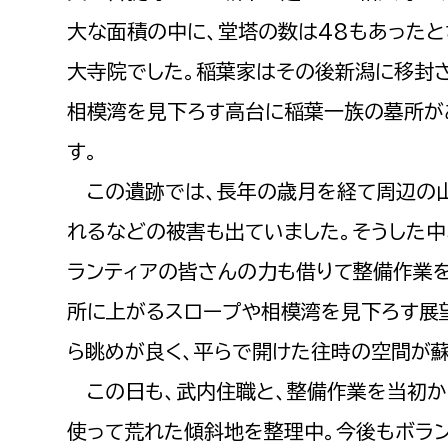
建築課
大な面積の中に、堂塔の数は48もあったと
大寺院でした。稲葉家はその後新潟に移封さ
相模湾を見下ろす高台に稲葉一族の墓所が
上下水道局
教育部
す。
経営総務課
教育総
この遺跡では、長年の歳月を経て周辺の山
給排水業務課
保健給
れるなどの被害も出ていました。そうした
水道整備課
教育指
ランティアの皆さんの力も借りて整備作業を
下水道整備課
所に上がるスロープや相模湾を見下ろす展
浄水管理課
ら眺めが良く、平らで開けた往時の空間が蘇
農業委員会事務局
議会局
この日も、武内住職と、整備作業を当初か
農業委員会事務局
議会総
使って荒れた傾斜地を整理中。今後もボラン