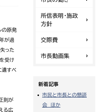
都市政策課
都市計画課
所信表明・施政
地域交通課
方針
ルの原発
建築指導課
交際費
開発審査課
5年が過
を失った
市長動画集
域を受け
ー
消防
に遺すべ
消防総務課
課
予防課
新着記事
課
警防計画課
市民と市長との懇談
救急課
正則が
会 ほか
情報司令課
える広