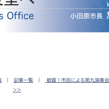
防災・安全
市税総務課
市民税課
福祉・健康
資産税課
環境・エネルギー
文化部
策課
文化政策課
地域経済
生涯学習課
都市基盤
文化財課
図書館
文化・生涯学習
演
|
記事一覧
|
歓喜！市民による第九演奏
スポーツ課
小田原城総合管理事
>>
市民活動・地域づくり
若者部
経済部
行政経営