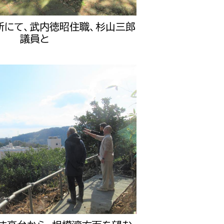
所にて、武内徳昭住職、杉山三郎
議員と