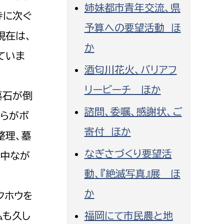
姉妹都市青年交流、県
消防課
寺に次ぐ
予算への要望活動 ほ
警防第1課
現在は、
警防第2課
か
ていま
酒匂川花火、バリアフ
局
監査事務局
リービーチ ほか
局
監査事務局
墓石が倒
諮問、委嘱、感謝状、ご
職らがボ
寄付 ほか
整理、墓
なぎさづくり要望活
山中なが
動、『絶滅写真』展 ほ
か
クホウを
私も久し
福岡にて市民農と地