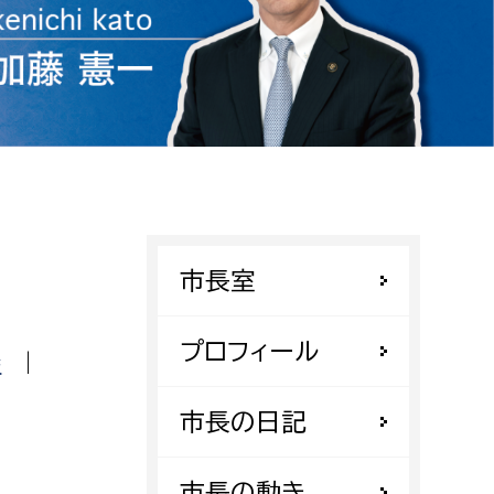
相談をしたい
支払いをしたい
働きたい
環境部
環境政策課
遊びたい
ゼロカーボン推進課
市長室
小田原のことを知りたい
環境保護課
環境事業センター
イベント・講座などに参加したい
プロフィール
会
|
務所
まちづくりに関わりたい
市長の日記
都市部
市長の動き