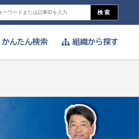
かんたん
検索
組織から
探す
目的を選択
公営事業部
支援や給付を受けたい
消防
事業課
届け出や申請をしたい
証明書がほしい