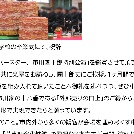
選挙管理委員会事務
学校の卒業式にて、祝辞
務課
選挙管理委員会事務
ースター、「市川團十郎特別公演」を鑑賞させて頂
食課
共に楽屋をお訪ねし、團十郎丈にご挨拶。1ヶ月間
導課
原を組み入れて頂いたことへ御礼を述べつつ、ぜひ
市川家の十八番である「外郎売りの口上」のご縁から
の形で実現できたらと願っています。
のこと。市内外から多くの観客が会場を埋め尽くす中
務課