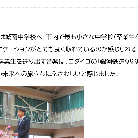
政策課
産業政策課
観光
若者支援課
観光課
農政課
消防
は城南中学校へ。市内で最も小さな中学校（卒業生4
水産海浜課
ニケーションがとても良く取れているのが感じられる
病院
卒業生を送り出す音楽は、ゴダイゴの「銀河鉄道999
市議会
い未来への旅立ちにふさわしいと感じました。
理者
市立総合医療センタ
患者サポートセンター
病院管理局：経営管理
病院管理局：施設用度
病院管理局：医事課