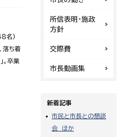
都市政策課
都市計画課
所信表明・施政
地域交通課
方針
8名）
建築指導課
交際費
開発審査課
、落ち着
」。卒業
市長動画集
ー
消防
消防総務課
課
予防課
新着記事
課
警防計画課
市民と市長との懇談
救急課
会 ほか
情報司令課