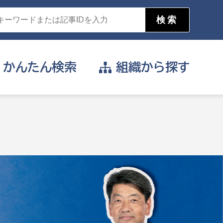
かんたん
検索
組織から
探す
目的を選択
公営事業部
支援や給付を受けたい
消防
事業課
届け出や申請をしたい
証明書がほしい