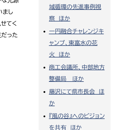
かな光源
域循環の先進事例視
いまし
察 ほか
見せてく
一円融合チャレンジキ
足だった
ャンプ、東富水の花
火 ほか
商工会議所、中部地方
整備局 ほか
藤沢にて県市長会 ほ
か
『風の谷』へのビジョン
を共有 ほか