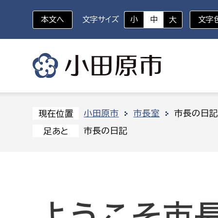
本文へ
文字サイズ
小
中
大
文字
いざというときに
対象者を選択
組織から探す
小田原市
市長室
市長の日
現在位置
市長の日記
足あと
部に属さない室
企画部
新生児・乳幼児
休日救急外来
防
秘書室
企画政
幼稚園児・保育園児
広報広聴室
財政課
コンプライアンス推進室
資産マ
小・中学生
デジタ