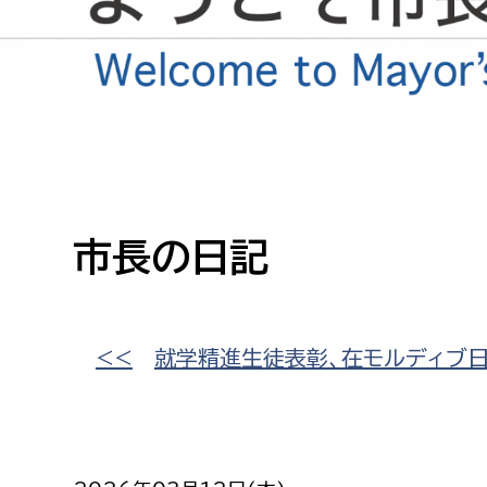
高校生・大学生など
若者
妊産婦
市民部
防災部
地域政策課
防災対
高齢者
地域安全課
市長の日記
障がい者
人権・男女共同参画課
戸籍住民課
傷病者
<<
就学精進生徒表彰、在モルディブ
事業者
福祉健康部
子ども
労働者