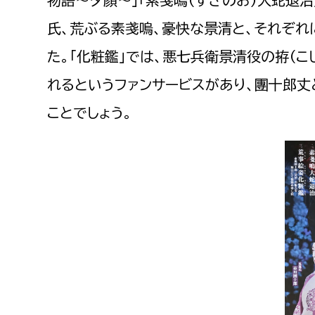
物語～夕顔～」「素戔嗚（すさのお）大蛇退
氏、荒ぶる素戔嗚、豪快な景清と、それぞれ
た。「化粧鑑」では、悪七兵衛景清役の拵（こ
れるというファンサービスがあり、團十郎丈
ことでしょう。