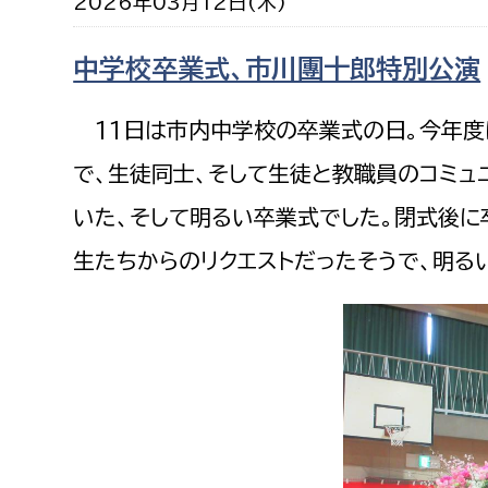
2026年03月12日(木)
福祉政策課
子ども
求職者
生活援護課
子ども
中学校卒業式、市川團十郎特別公演
高齢介護課
保育課
外国人
11日は市内中学校の卒業式の日。今年度
障がい福祉課
保険課
で、生徒同士、そして生徒と教職員のコミュ
ペット
健康づくり課
いた、そして明るい卒業式でした。閉式後に
生たちからのリクエストだったそうで、明る
建設部
会計管
建設政策課
出納室
国県事業推進課
土木管理課
道水路整備課
みどり公園課