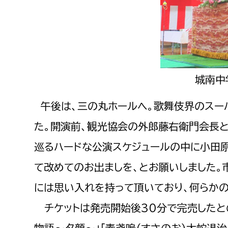
建築課
上下水道局
教育部
城南中
経営総務課
教育総
午後は、三の丸ホールへ。歌舞伎界のスーパ
給排水業務課
保健給
た。開演前、観光協会の外郎藤右衛門会長と
水道整備課
教育指
巡るハードな公演スケジュールの中に小田
下水道整備課
て改めてのお出ましを、とお願いしました。
浄水管理課
には思い入れを持って頂いており、何らか
農業委員会事務局
議会局
チケットは発売開始後30分で完売したと
農業委員会事務局
議会総