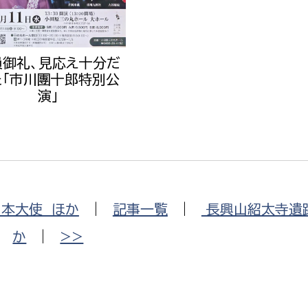
員御礼、見応え十分だ
た「市川團十郎特別公
演」
日本大使 ほか
|
記事一覧
|
長興山紹太寺遺
か
|
>>