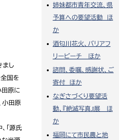
姉妹都市青年交流、県
消防課
予算への要望活動 ほ
警防第1課
警防第2課
か
酒匂川花火、バリアフ
局
監査事務局
リービーチ ほか
局
監査事務局
きまし
諮問、委嘱、感謝状、ご
で全国を
寄付 ほか
小田原に
なぎさづくり要望活
、小田原
動、『絶滅写真』展 ほ
か
、「源氏
福岡にて市民農と地