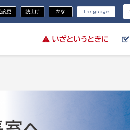
色変更
読上げ
かな
Language
いざと
いうときに
分野を選択
記
総務部
戸籍
災・ハザードマップ
避難場所
策課
総務課
税
職員課
ネジメント課
財産管理課
教育・子育て
ル推進課
契約検査課