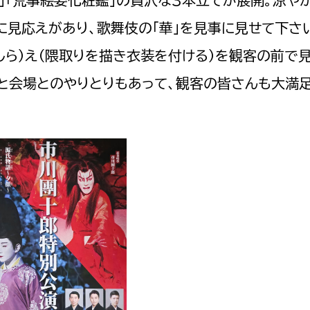
治」「荒事絵姿化粧鑑」の贅沢な3本立てが展開。涼や
に見応えがあり、歌舞伎の「華」を見事に見せて下さ
しら）え（隈取りを描き衣装を付ける）を観客の前で
と会場とのやりとりもあって、観客の皆さんも大満