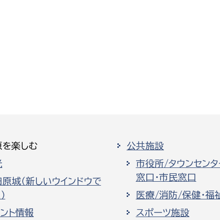
原を楽しむ
公共施設
光
市役所/タウンセンタ
窓口・市民窓口
田原城（新しいウインドウで
）
医療/消防/保健・福
ベント情報
スポーツ施設