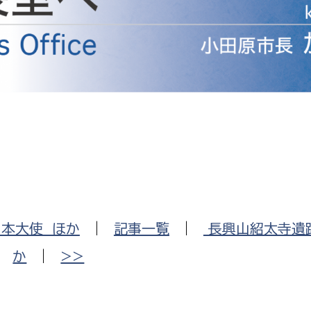
防災・安全
市税総務課
市民税課
福祉・健康
資産税課
環境・エネルギー
文化部
策課
文化政策課
地域経済
生涯学習課
都市基盤
文化財課
図書館
文化・生涯学習
日本大使 ほか
|
記事一覧
|
長興山紹太寺遺
スポーツ課
小田原城総合管理事
か
|
>>
市民活動・地域づくり
若者部
経済部
行政経営