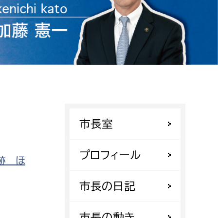
相談をしたい
支払いをしたい
働きたい
環境部
環境政策課
遊びたい
ゼロカーボン推進課
市長室
小田原のことを知りたい
環境保護課
環境事業センター
イベント・講座などに参加したい
プロフィール
跡 ほ
務所
まちづくりに関わりたい
市長の日記
都市部
市長の動き