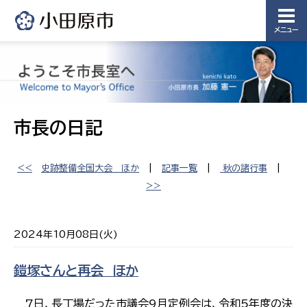
メニュー
市長の日記
<<
史跡整備全国大会 ほか
|
記事一覧
|
秋の諸行事
|
>>
2024年10月08日(火)
鎧塚さんと再会 ほか
7日、長丁場だった市議会9月定例会は、令和5年度の決