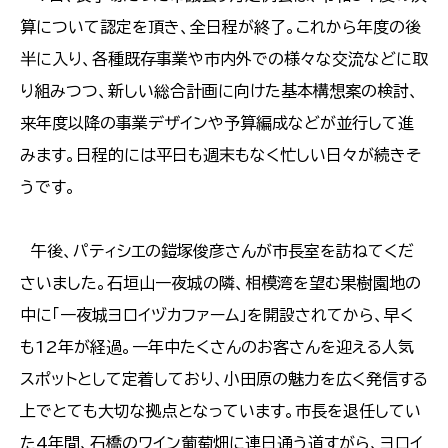
算について認定を頂き、全日程が終了。これから年度の後
半に入り、各種既存事業や市内外での様々な交流などに取
り組みつつ、新しい総合計画に向けた基本構想案の検討、
来年度以降の事業デザインや予算編成などが並行して進
みます。日程的には平日も週末もなく忙しい日々が続きそ
うです。
午後、パティシエの鎧塚俊彦さんが市長室を訪ねてくだ
さいました。石垣山一夜城の隣、相模湾を望む果樹園地の
中に「一夜城ヨロイヅカファーム」を開設されてから、早く
も12年が経過。一年中たくさんのお客さんを迎える人気
スポットとして定着しており、小田原の魅力を広く発信する
上でとても大切な拠点となっています。市長を退任してい
た4年間、石橋のワイン葡萄畑に連日通う道すがら、ヨロイ