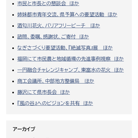
市民と市長との懇談会 ほか
姉妹都市青年交流、県予算への要望活動 ほか
酒匂川花火、バリアフリービーチ ほか
諮問、委嘱、感謝状、ご寄付 ほか
なぎさづくり要望活動、『絶滅写真』展 ほか
福岡にて市民農と地域循環の先進事例視察 ほか
一円融合チャレンジキャンプ、東富水の花火 ほか
商工会議所、中部地方整備局 ほか
藤沢にて県市長会 ほか
『風の谷』へのビジョンを共有 ほか
アーカイブ