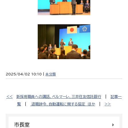
2025/04/02 10:10 |
未分類
<<
新採用職員への講話、ベルマーレ、三井住友信託銀行
|
記事一
覧
|
退職辞令、自動運転に関する協定 ほか
|
>>
市長室