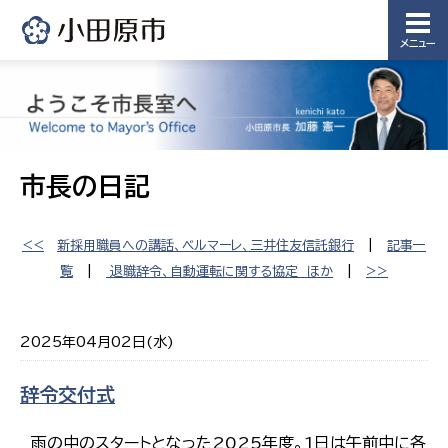
メニュー
市長の日記
<<
新採用職員への講話、ベルマーレ、三井住友信託銀行
|
記事一
覧
|
退職辞令、自動運転に関する協定 ほか
|
>>
2025年04月02日(水)
辞令交付式
雨の中のスタートとなった2025年度。1日は午前中に各