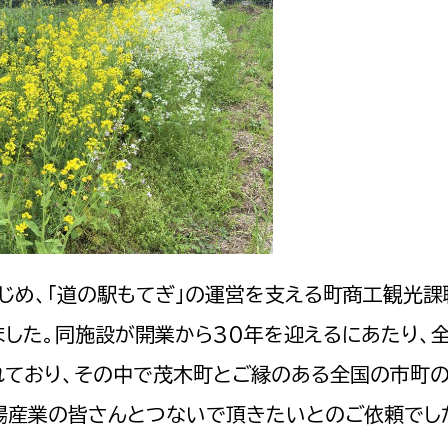
選挙管理委員会事務
務課
選挙管理委員会事務
食課
導課
じめ、「道の駅もてぎ」の運営を支える町商工観光課
した。同施設が開業から30年を迎えるにあたり、
れており、その中で茂木町とご縁のある全国の市町
場産業の皆さんとつないで頂きたいとのご依頼でし
務課