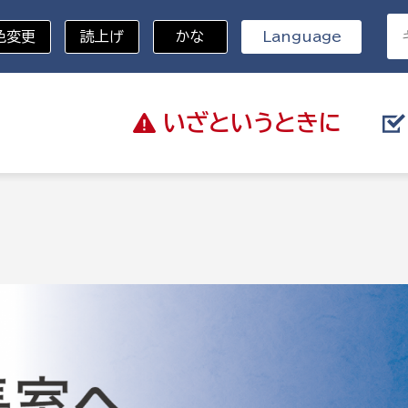
色変更
読上げ
かな
Language
いざと
いうときに
分野を選択
記
総務部
戸籍
災・ハザードマップ
避難場所
策課
総務課
税
職員課
ネジメント課
財産管理課
教育・子育て
ル推進課
契約検査課