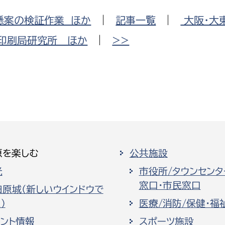
懸案の検証作業 ほか
|
記事一覧
|
大阪・大
印刷局研究所 ほか
|
>>
原を楽しむ
公共施設
光
市役所/タウンセンタ
窓口・市民窓口
田原城（新しいウインドウで
）
医療/消防/保健・福
ベント情報
スポーツ施設