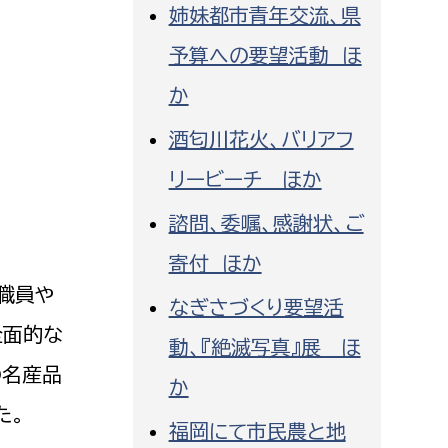
姉妹都市青年交流、県
消防課
予算への要望活動 ほ
警防第1課
警防第2課
か
酒匂川花火、バリアフ
局
監査事務局
リービーチ ほか
局
監査事務局
諮問、委嘱、感謝状、ご
寄付 ほか
職員や
なぎさづくり要望活
全面的な
動、『絶滅写真』展 ほ
の名産品
か
た。
福岡にて市民農と地