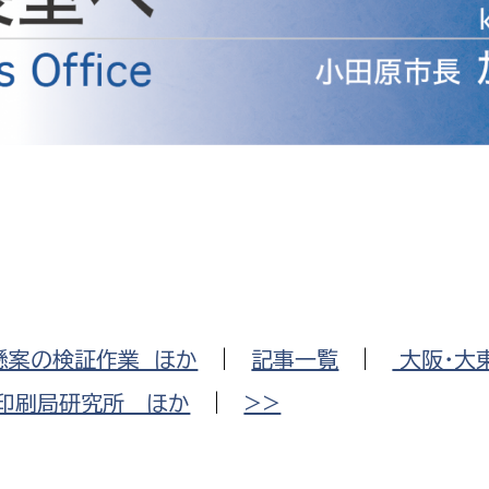
防災・安全
市税総務課
市民税課
福祉・健康
資産税課
環境・エネルギー
文化部
策課
文化政策課
地域経済
生涯学習課
都市基盤
文化財課
図書館
文化・生涯学習
懸案の検証作業 ほか
|
記事一覧
|
大阪・大
スポーツ課
小田原城総合管理事
印刷局研究所 ほか
|
>>
市民活動・地域づくり
若者部
経済部
行政経営