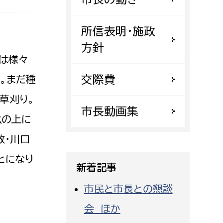
都市政策課
都市計画課
所信表明・施政
地域交通課
方針
では様々
建築指導課
交際費
開発審査課
。まだ種
草刈り。
市長動画集
畝の上に
ー
消防
故・川口
消防総務課
とになり
課
予防課
新着記事
課
警防計画課
市民と市長との懇談
救急課
会 ほか
情報司令課