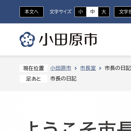
本文へ
文字サイズ
小
中
大
文字
いざというときに
対象者を選択
組織から探す
小田原市
市長室
市長の日
現在位置
市長の日記
足あと
部に属さない室
企画部
新生児・乳幼児
休日救急外来
防
秘書室
企画政
幼稚園児・保育園児
広報広聴室
財政課
コンプライアンス推進室
資産マ
小・中学生
デジタ