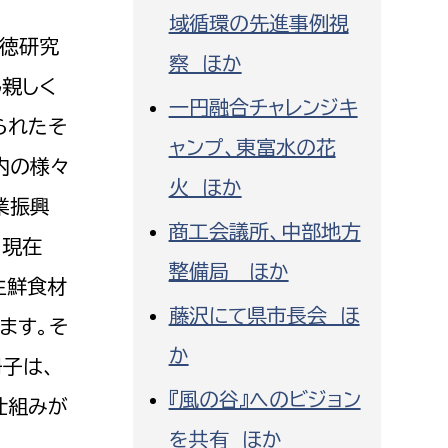
域循環の先進事例視
報徳研究
察 ほか
親しく
一円融合チャレンジキ
られたそ
ャンプ、東富水の花
内の様々
火 ほか
業振興
商工会議所、中部地方
。現在
整備局 ほか
生鮮食材
藤沢にて県市長会 ほ
ます。そ
か
子は、
『風の谷』へのビジョン
仕組みが
を共有 ほか