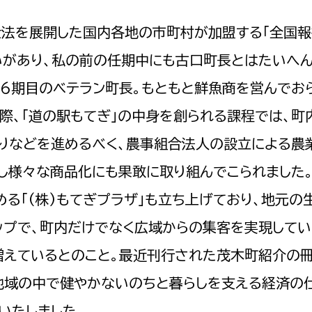
法を展開した国内各地の市町村が加盟する「全国
いがあり、私の前の任期中にも古口町長とはたいへん
に6期目のベテラン町長。もともと鮮魚商を営んでお
際、「道の駅もてぎ」の中身を創られる課程では、町
りなどを進めるべく、農事組合法人の設立による農
置し様々な商品化にも果敢に取り組んでこられました
める「(株)もてぎプラザ」も立ち上げており、地元の
ップで、町内だけでなく広域からの集客を実現してい
増えているとのこと。最近刊行された茂木町紹介の冊
、地域の中で健やかないのちと暮らしを支える経済の
いたしました。