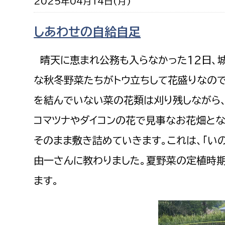
2025年04月14日(月)
福祉政策課
子ども
求職者
生活援護課
子ども
しあわせの自給自足
高齢介護課
保育課
外国人
晴天に恵まれ公務も入らなかった12日、城
障がい福祉課
保険課
な秋冬野菜たちがトウ立ちして花盛りなの
ペット
健康づくり課
を結んでいない菜の花類は刈り残しながら
コマツナやダイコンの花で見事なお花畑とな
建設部
会計管
そのまま敷き詰めていきます。これは、「い
建設政策課
出納室
由一さんに教わりました。夏野菜の定植時
国県事業推進課
ます。
土木管理課
道水路整備課
みどり公園課