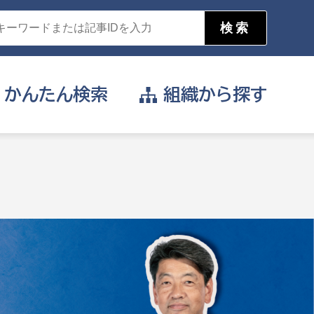
かんたん
検索
組織から
探す
目的を選択
公営事業部
支援や給付を受けたい
消防
事業課
届け出や申請をしたい
証明書がほしい