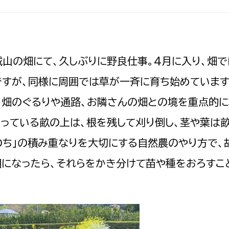
政策課
産業政策課
観光
若者支援課
観光課
農政課
消防
山の畑にて、久しぶりに野良仕事。4月に入り、畑
水産海浜課
ですが、同様に周囲では草が一斉に育ち始めています
病院
、畑のぐるりや通路、お隣さんの畑との境を重点的に
市議会
っている畝の上は、根を残して刈り倒し、茎や葉は
理者
市立総合医療センタ
のち」の積み重なりを大切にする自然農のやり方で、
患者サポートセンター
期になったら、それらをかき分けて苗や種をおろすこ
病院管理局：経営管理
病院管理局：施設用度
病院管理局：医事課