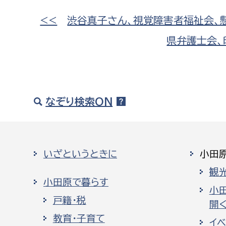
<<
渋谷真子さん、視覚障害者福祉会、
県弁護士会、
なぞり検索ON
いざというときに
小田
観
小田原で暮らす
小
戸籍・税
開く
教育・子育て
イ