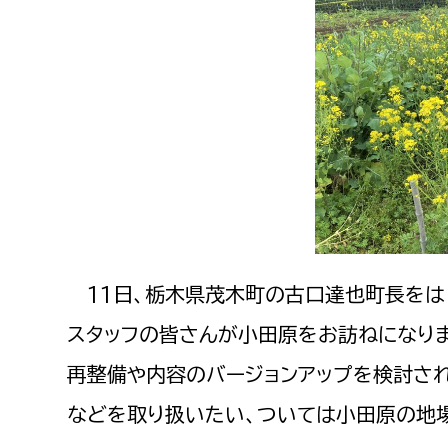
建築課
上下水道局
教育部
経営総務課
教育総
給排水業務課
保健給
水道整備課
教育指
11日、栃木県茂木町の古口達也町長をは
下水道整備課
浄水管理課
スタッフの皆さんが小田原をお訪ねになりま
再整備や内容のバージョンアップを検討さ
農業委員会事務局
議会局
などを取り扱いたい、ついては小田原の地
農業委員会事務局
議会総