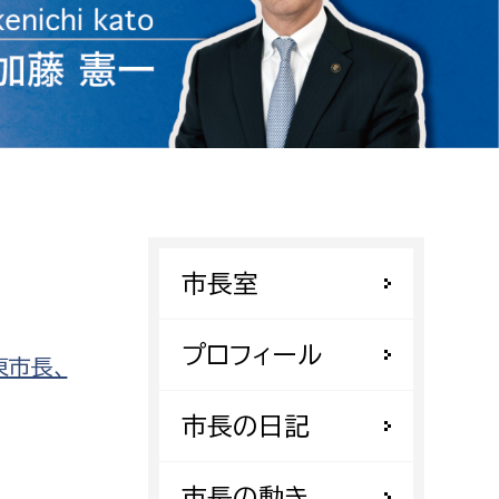
相談をしたい
支払いをしたい
働きたい
環境部
環境政策課
遊びたい
ゼロカーボン推進課
市長室
小田原のことを知りたい
環境保護課
環境事業センター
イベント・講座などに参加したい
プロフィール
東市長、
務所
まちづくりに関わりたい
市長の日記
都市部
市長の動き