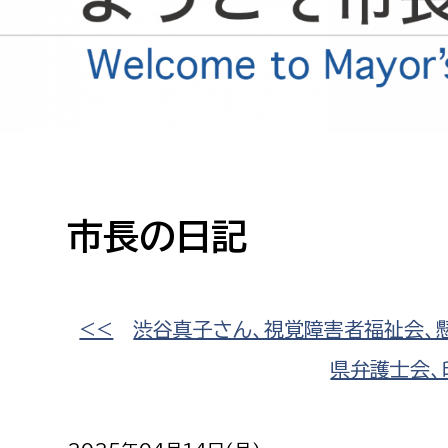
高校生・大学生など
若者
妊産婦
市民部
防災部
地域政策課
防災対
高齢者
地域安全課
市長の日記
障がい者
人権・男女共同参画課
戸籍住民課
傷病者
<<
渋谷真子さん、視覚障害者福祉会、
県弁護士会、
事業者
福祉健康部
子ども
労働者