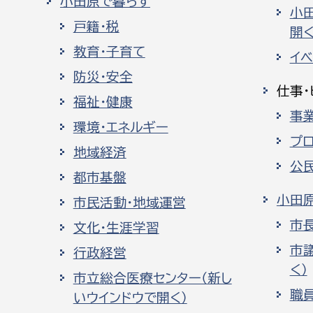
小田原で暮らす
小
戸籍・税
開く
教育・子育て
イ
防災・安全
仕事・
福祉・健康
事
環境・エネルギー
プ
地域経済
公
都市基盤
小田
市民活動・地域運営
市
文化・生涯学習
市
行政経営
く）
市立総合医療センター（新し
職
いウインドウで開く）