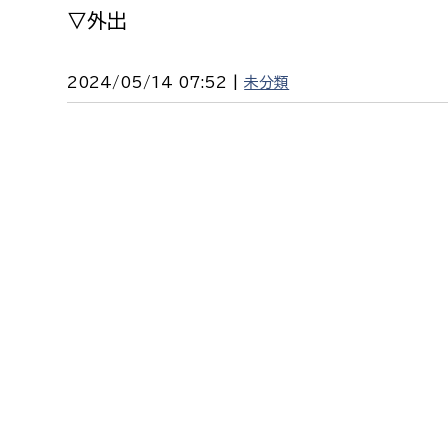
福祉政策課
子ども
▽外出
求職者
生活援護課
子ども
2024/05/14 07:52 |
未分類
高齢介護課
保育課
外国人
障がい福祉課
保険課
ペット
健康づくり課
建設部
会計管
建設政策課
出納室
国県事業推進課
土木管理課
道水路整備課
みどり公園課