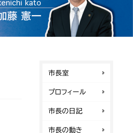
相談をしたい
支払いをしたい
働きたい
環境部
環境政策課
遊びたい
ゼロカーボン推進課
市長室
小田原のことを知りたい
環境保護課
環境事業センター
プロフィール
イベント・講座などに参加したい
務所
市長の日記
まちづくりに関わりたい
都市部
市長の動き