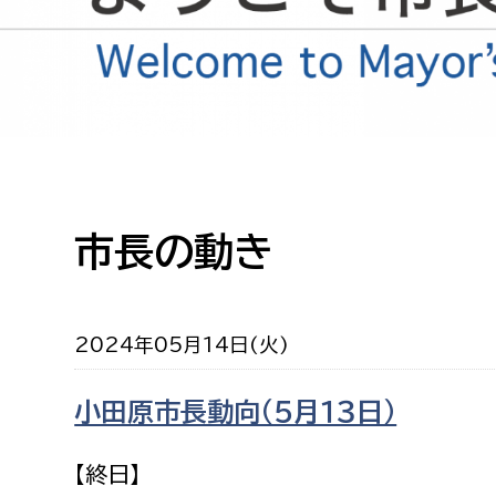
高校生・大学生など
若者
妊産婦
市民部
防災部
地域政策課
防災対
高齢者
市長の動き
地域安全課
障がい者
人権・男女共同参画課
戸籍住民課
2024年05月14日(火)
傷病者
小田原市長動向（５月１３日）
事業者
福祉健康部
子ども
【終日】
労働者