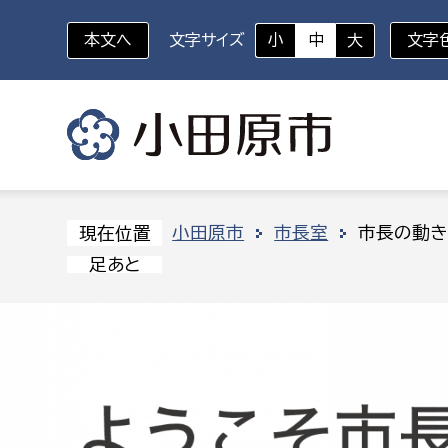
本文へ
文字サイズ
小
中
大
文字
いざというときに
対象者を選択
組織から探す
小田原市
市長室
市長の動き
現在位置
足あと
部に属さない室
企画部
新生児・乳幼児
休日救急外来
防
秘書室
企画政
幼稚園児・保育園児
広報広聴室
財政課
コンプライアンス推進室
資産マ
小・中学生
デジタ