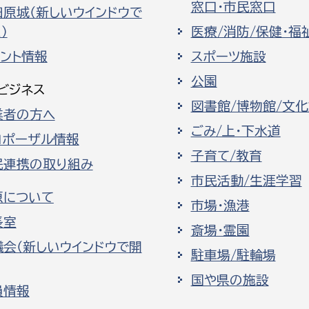
窓口・市民窓口
田原城（新しいウインドウで
）
医療/消防/保健・福
ベント情報
スポーツ施設
公園
ビジネス
図書館/博物館/文
業者の方へ
ごみ/上・下水道
ロポーザル情報
子育て/教育
民連携の取り組み
市民活動/生涯学習
原について
市場・漁港
長室
斎場・霊園
議会（新しいウインドウで開
駐車場/駐輪場
国や県の施設
員情報