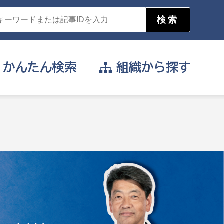
かんたん
検索
組織から
探す
目的を選択
公営事業部
支援や給付を受けたい
消防
事業課
届け出や申請をしたい
証明書がほしい