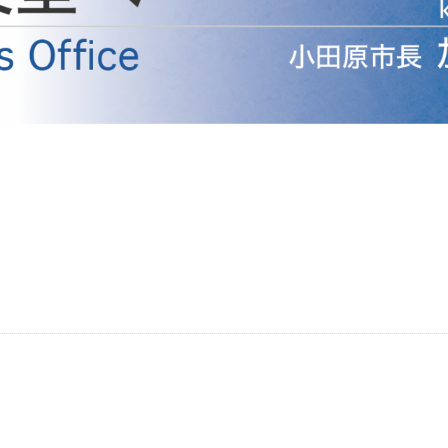
防災・安全
市税総務課
市民税課
福祉・健康
資産税課
環境・エネルギー
文化部
策課
文化政策課
地域経済
生涯学習課
都市基盤
文化財課
図書館
文化・生涯学習
スポーツ課
小田原城総合管理事
市民活動・地域づくり
若者部
経済部
行政経営