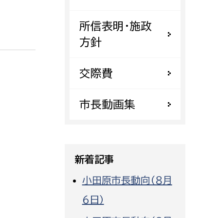
都市政策課
所信表明・施政
都市計画課
方針
地域交通課
建築指導課
交際費
開発審査課
市長動画集
ー
消防
消防総務課
新着記事
課
予防課
課
警防計画課
小田原市長動向（８月
救急課
６日）
情報司令課