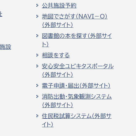
公共施設予約
祉
地図でさがす（NAVI－O）
（外部サイト）
図書館の本を探す（外部サイ
ト）
化施設
相談をする
安心安全ユビキタスポータル
（外部サイト）
電子申請・届出（外部サイト）
消防出動・気象観測システム
（外部サイト）
住民税試算システム（外部サ
イト）