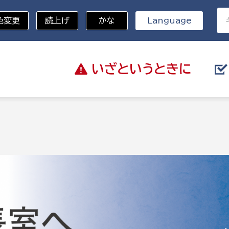
色変更
読上げ
かな
Language
いざと
いうときに
分野を選択
総務部
戸籍
災・ハザードマップ
避難場所
策課
総務課
税
職員課
ネジメント課
財産管理課
教育・子育て
ル推進課
契約検査課