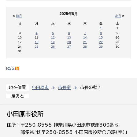
2025年8月
«
»
前月
次月
日
月
火
水
木
金
土
1
2
3
4
5
6
7
8
9
10
11
12
13
14
15
16
17
18
19
20
21
22
23
24
25
26
27
28
29
30
31
RSS
小田原市
市長室
市長の動き
現在位置
足あと
小田原市役所
住所
〒250-8555 神奈川県小田原市荻窪300番地
郵便物は「〒250-8555 小田原市役所○○課（室）」