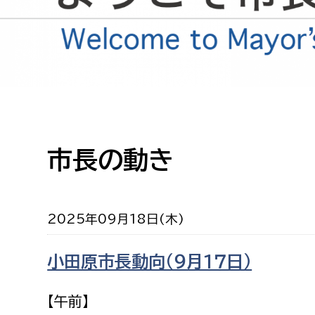
高校生・大学生など
若者
妊産婦
市民部
防災部
地域政策課
防災対
高齢者
市長の動き
地域安全課
障がい者
人権・男女共同参画課
戸籍住民課
2025年09月18日(木)
傷病者
小田原市長動向（９月１７日）
事業者
福祉健康部
子ども
【午前】
労働者