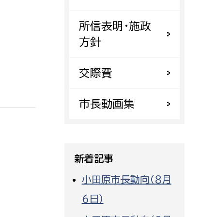
都市政策課
所信表明・施政
都市計画課
方針
地域交通課
建築指導課
交際費
開発審査課
市長動画集
ー
消防
消防総務課
新着記事
課
予防課
課
警防計画課
小田原市長動向（８月
救急課
６日）
情報司令課