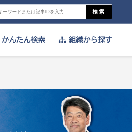
かんたん
検索
組織から
探す
目的を選択
公営事業部
支援や給付を受けたい
消防
事業課
届け出や申請をしたい
証明書がほしい