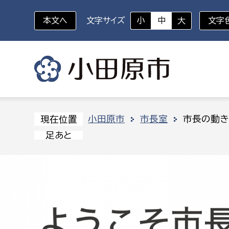
本文へ
文字サイズ
小
中
大
文字
いざというときに
対象者を選択
組織から探す
小田原市
市長室
市長の動き
現在位置
足あと
部に属さない室
企画部
新生児・乳幼児
休日救急外来
防
秘書室
企画政
幼稚園児・保育園児
広報広聴室
財政課
コンプライアンス推進室
資産マ
小・中学生
デジタ