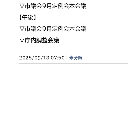
福祉政策課
子ども
▽市議会９月定例会本会議
求職者
生活援護課
子ども
【午後】
高齢介護課
保育課
▽市議会９月定例会本会議
外国人
障がい福祉課
▽庁内調整会議
保険課
ペット
健康づくり課
2025/09/18 07:50 |
未分類
建設部
会計管
建設政策課
出納室
国県事業推進課
土木管理課
道水路整備課
みどり公園課