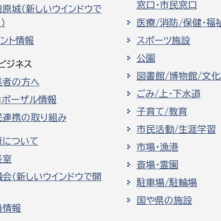
窓口・市民窓口
田原城（新しいウインドウで
）
医療/消防/保健・福
ベント情報
スポーツ施設
公園
ビジネス
図書館/博物館/文
業者の方へ
ごみ/上・下水道
ロポーザル情報
子育て/教育
民連携の取り組み
市民活動/生涯学習
原について
市場・漁港
長室
斎場・霊園
議会（新しいウインドウで開
駐車場/駐輪場
国や県の施設
員情報