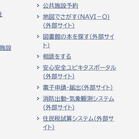
公共施設予約
祉
地図でさがす（NAVI－O）
（外部サイト）
図書館の本を探す（外部サイ
ト）
化施設
相談をする
安心安全ユビキタスポータル
（外部サイト）
電子申請・届出（外部サイト）
消防出動・気象観測システム
（外部サイト）
住民税試算システム（外部サ
イト）