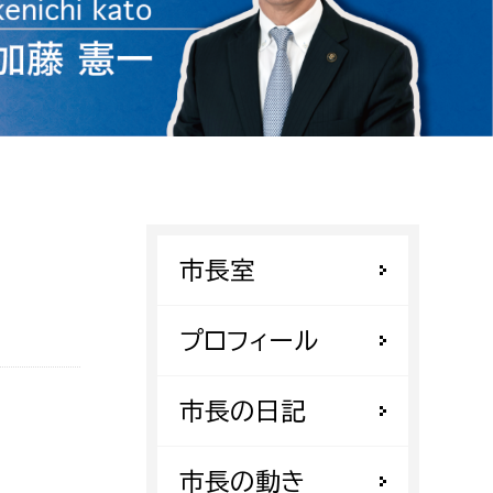
相談をしたい
支払いをしたい
働きたい
環境部
環境政策課
遊びたい
ゼロカーボン推進課
市長室
小田原のことを知りたい
環境保護課
環境事業センター
プロフィール
イベント・講座などに参加したい
務所
市長の日記
まちづくりに関わりたい
都市部
市長の動き