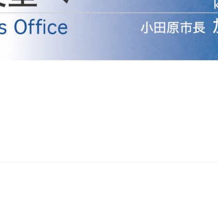
防災・安全
市税総務課
市民税課
福祉・健康
資産税課
環境・エネルギー
文化部
策課
文化政策課
地域経済
生涯学習課
都市基盤
文化財課
図書館
文化・生涯学習
スポーツ課
小田原城総合管理事
市民活動・地域づくり
若者部
経済部
行政経営