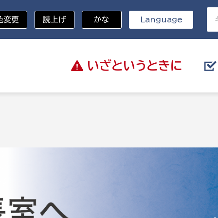
色変更
読上げ
かな
Language
いざと
いうときに
分野を選択
総務部
戸籍
災・ハザードマップ
避難場所
策課
総務課
税
職員課
ネジメント課
財産管理課
教育・子育て
ル推進課
契約検査課