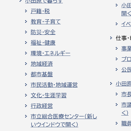
小田原で暮らす
小
戸籍・税
開く
教育・子育て
イ
防災・安全
仕事・
福祉・健康
事
環境・エネルギー
プ
地域経済
公
都市基盤
小田
市民活動・地域運営
市
文化・生涯学習
市
行政経営
く）
市立総合医療センター（新し
職
いウインドウで開く）