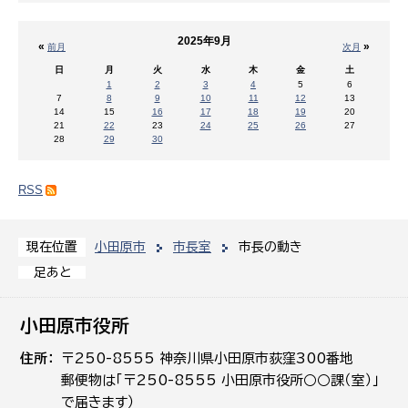
2025年9月
«
»
前月
次月
日
月
火
水
木
金
土
1
2
3
4
5
6
7
8
9
10
11
12
13
14
15
16
17
18
19
20
21
22
23
24
25
26
27
28
29
30
RSS
小田原市
市長室
市長の動き
現在位置
足あと
小田原市役所
住所
〒250-8555 神奈川県小田原市荻窪300番地
郵便物は「〒250-8555 小田原市役所○○課（室）」
で届きます）