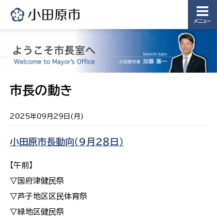
メニュー
市長の動き
2025年09月29日(月)
小田原市長動向（９月２８日）
【午前】
▽国府津健民祭
▽芦子地区区民体育祭
▽緑地区健民祭