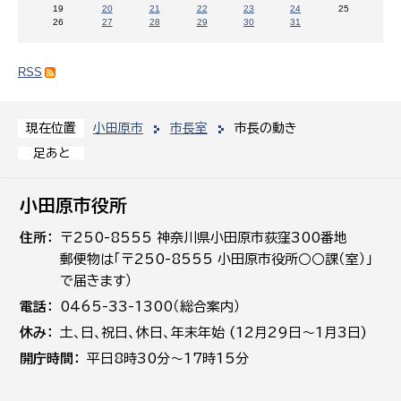
19
20
21
22
23
24
25
26
27
28
29
30
31
RSS
小田原市
市長室
市長の動き
現在位置
足あと
小田原市役所
住所
〒250-8555 神奈川県小田原市荻窪300番地
郵便物は「〒250-8555 小田原市役所○○課（室）」
で届きます）
電話
0465-33-1300（総合案内）
休み
土､日､祝日、休日、年末年始 (12月29日～1月3日)
開庁時間
平日8時30分～17時15分