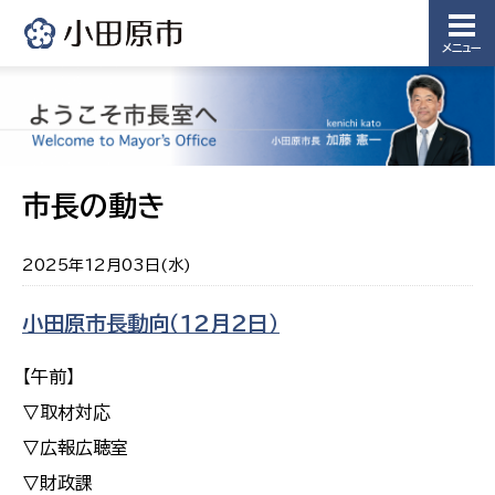
メニュー
市長の動き
2025年12月03日(水)
小田原市長動向（１２月２日）
【午前】
▽取材対応
▽広報広聴室
▽財政課