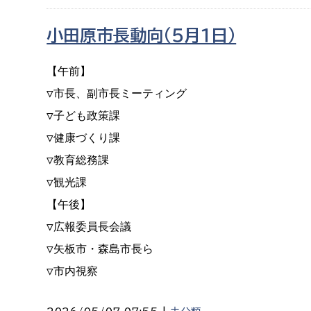
小田原市長動向（５月１日）
【午前】

▽市長、副市長ミーティング

▽子ども政策課

▽健康づくり課

▽教育総務課

▽観光課

【午後】

▽広報委員長会議

▽矢板市・森島市長ら

▽市内視察