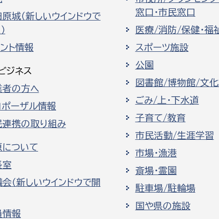
窓口・市民窓口
田原城（新しいウインドウで
）
医療/消防/保健・福
ベント情報
スポーツ施設
公園
ビジネス
図書館/博物館/文
業者の方へ
ごみ/上・下水道
ロポーザル情報
子育て/教育
民連携の取り組み
市民活動/生涯学習
原について
市場・漁港
長室
斎場・霊園
議会（新しいウインドウで開
駐車場/駐輪場
国や県の施設
員情報