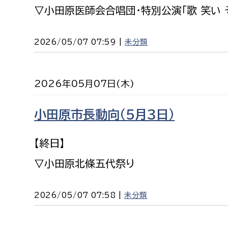
福祉政策課
子ども
▽小田原医師会合唱団・特別公演「歌 笑い 
求職者
生活援護課
子ども
2026/05/07 07:59 |
未分類
高齢介護課
保育課
外国人
障がい福祉課
保険課
ペット
2026年05月07日(木)
健康づくり課
小田原市長動向（５月３日）
建設部
会計管
【終日】
建設政策課
出納室
▽小田原北條五代祭り
国県事業推進課
土木管理課
2026/05/07 07:58 |
未分類
道水路整備課
みどり公園課