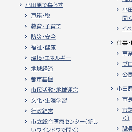
小田原で暮らす
小
戸籍・税
開く
教育・子育て
イ
防災・安全
仕事・
福祉・健康
事
環境・エネルギー
プ
地域経済
公
都市基盤
小田
市民活動・地域運営
市
文化・生涯学習
市
行政経営
く）
市立総合医療センター（新し
職
いウインドウで開く）