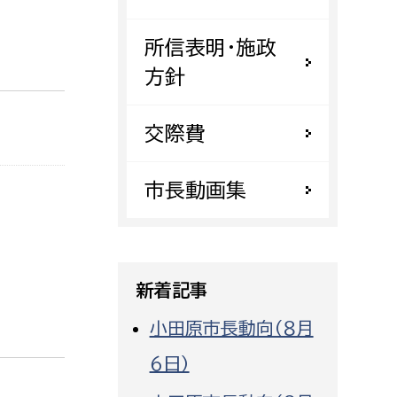
都市政策課
所信表明・施政
都市計画課
方針
地域交通課
建築指導課
交際費
開発審査課
市長動画集
ー
消防
消防総務課
新着記事
課
予防課
課
警防計画課
小田原市長動向（８月
救急課
６日）
情報司令課