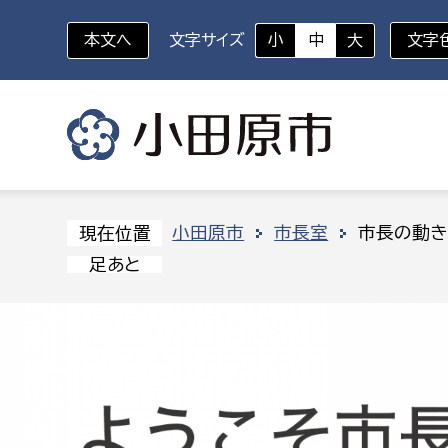
本文へ
文字サイズ
小
中
大
文字
いざというときに
対象者を選択
組織から探す
小田原市
市長室
市長の動き
現在位置
足あと
部に属さない室
企画部
新生児・乳幼児
休日救急外来
防
秘書室
企画政
幼稚園児・保育園児
広報広聴室
財政課
コンプライアンス推進室
資産マ
小・中学生
デジタ