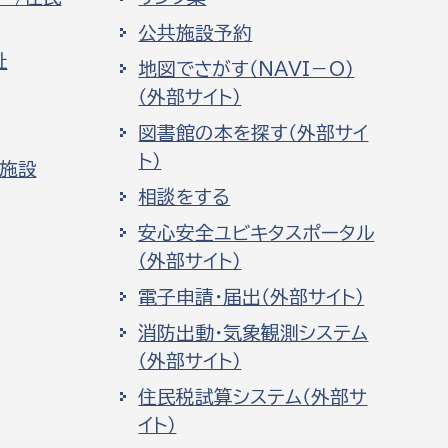
公共施設予約
祉
地図でさがす（NAVI－O）
（外部サイト）
図書館の本を探す（外部サイ
ト）
化施設
相談をする
安心安全ユビキタスポータル
（外部サイト）
電子申請・届出（外部サイト）
消防出動・気象観測システム
（外部サイト）
住民税試算システム（外部サ
イト）