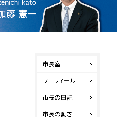
相談をしたい
支払いをしたい
働きたい
環境部
環境政策課
遊びたい
ゼロカーボン推進課
市長室
小田原のことを知りたい
環境保護課
環境事業センター
プロフィール
イベント・講座などに参加したい
務所
市長の日記
まちづくりに関わりたい
都市部
市長の動き