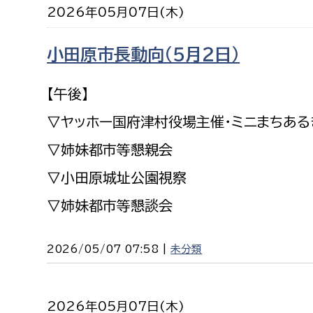
2026年05月07日(木)
建築課
小田原市長動向（５月２日）
【午後】
上下水道局
教育部
▽ヤッホー国府津村役場主催・ミニまちある
経営総務課
教育総
▽姉妹都市等懇親会
給排水業務課
保健給
▽小田原城址公園視察
水道整備課
教育指
▽姉妹都市等懇談会
下水道整備課
浄水管理課
2026/05/07 07:58 |
未分類
農業委員会事務局
議会局
農業委員会事務局
議会総
2026年05月07日(木)