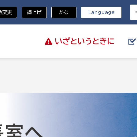
色変更
読上げ
かな
Language
いざと
いうときに
分野を選択
総務部
戸籍
災・ハザードマップ
避難場所
策課
総務課
税
職員課
ネジメント課
財産管理課
教育・子育て
ル推進課
契約検査課