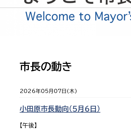
高校生・大学生など
若者
妊産婦
市民部
防災部
地域政策課
防災対
高齢者
市長の動き
地域安全課
障がい者
人権・男女共同参画課
戸籍住民課
2026年05月07日(木)
傷病者
小田原市長動向（５月６日）
事業者
福祉健康部
子ども
【午後】
労働者