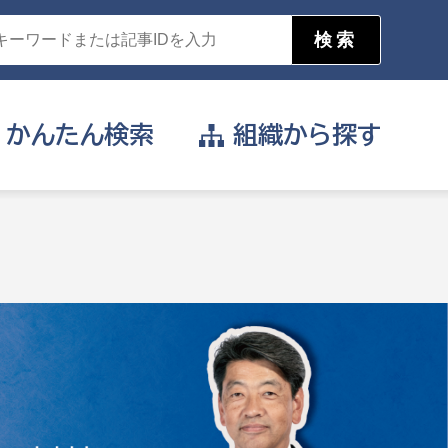
かんたん
検索
組織から
探す
目的を選択
公営事業部
支援や給付を受けたい
消防
事業課
届け出や申請をしたい
証明書がほしい