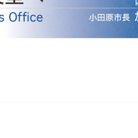
防災・安全
市税総務課
市民税課
福祉・健康
資産税課
環境・エネルギー
文化部
策課
文化政策課
地域経済
生涯学習課
都市基盤
文化財課
図書館
文化・生涯学習
スポーツ課
小田原城総合管理事
市民活動・地域づくり
若者部
経済部
行政経営