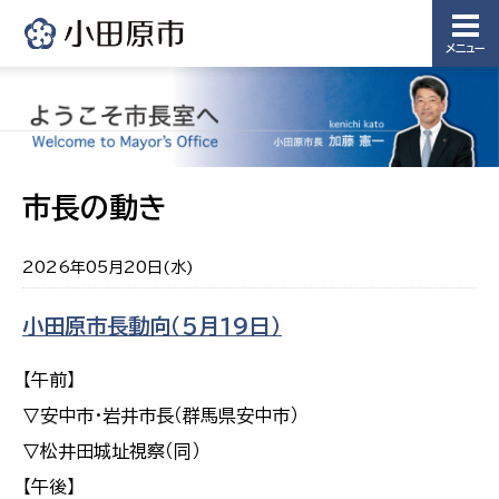
メニュー
市長の動き
2026年05月20日(水)
小田原市長動向（５月１９日）
【午前】
▽安中市・岩井市長（群馬県安中市）
▽松井田城址視察（同）
【午後】