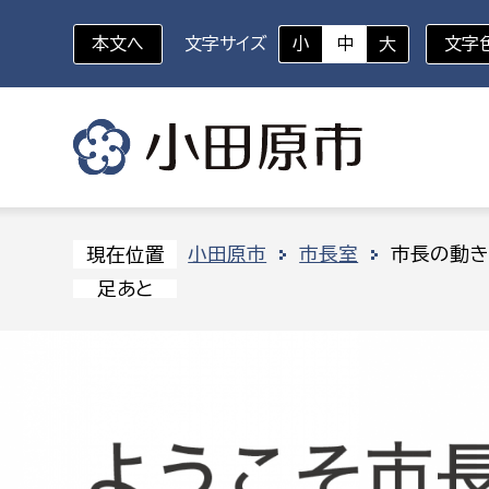
本文へ
文字サイズ
小
中
大
文字
いざというときに
対象者を選択
組織から探す
小田原市
市長室
市長の動き
現在位置
足あと
部に属さない室
企画部
新生児・乳幼児
休日救急外来
防
秘書室
企画政
幼稚園児・保育園児
広報広聴室
財政課
コンプライアンス推進室
資産マ
小・中学生
デジタ