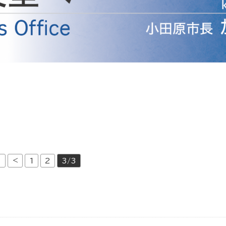
防災・安全
市税総務課
市民税課
福祉・健康
資産税課
環境・エネルギー
文化部
策課
文化政策課
地域経済
生涯学習課
都市基盤
文化財課
図書館
文化・生涯学習
≪
<
1
2
3/3
スポーツ課
小田原城総合管理事
市民活動・地域づくり
若者部
経済部
行政経営