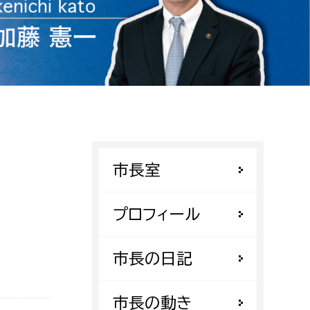
相談をしたい
支払いをしたい
働きたい
環境部
環境政策課
遊びたい
ゼロカーボン推進課
市長室
小田原のことを知りたい
環境保護課
環境事業センター
プロフィール
イベント・講座などに参加したい
務所
市長の日記
まちづくりに関わりたい
都市部
市長の動き