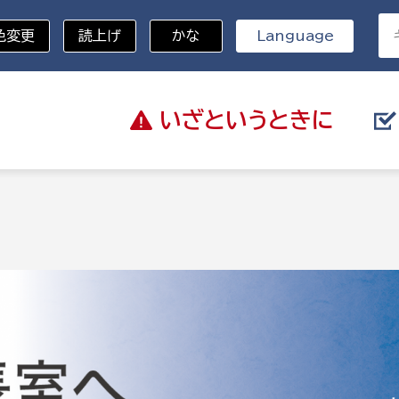
色変更
読上げ
かな
Language
いざと
いうときに
分野を選択
総務部
戸籍
災・ハザードマップ
避難場所
策課
総務課
税
職員課
ネジメント課
財産管理課
教育・子育て
ル推進課
契約検査課