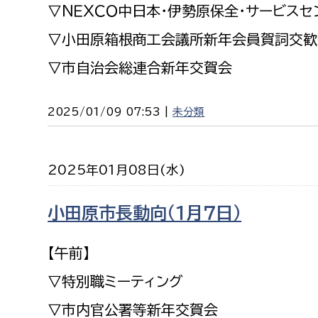
▽ＮＥＸＣＯ中日本・伊勢原保全・サービスセ
▽小田原箱根商工会議所新年会員賀詞交歓
▽市自治会総連合新年交賀会
2025/01/09 07:53 |
未分類
2025年01月08日(水)
小田原市長動向（１月７日）
【午前】
▽特別職ミーティング
▽市内官公署等新年交賀会