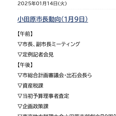
2025年01月14日(火)
建築課
小田原市長動向（１月９日）
【午前】
上下水道局
教育部
▽市長、副市長ミーティング
経営総務課
教育総
▽定例記者会見
給排水業務課
保健給
【午後】
水道整備課
教育指
▽市総合計画審議会・出石会長ら
下水道整備課
▽資産税課
浄水管理課
▽当初予算理事者査定
農業委員会事務局
議会局
▽企画政策課
農業委員会事務局
議会総