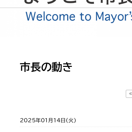
高校生・大学生など
若者
妊産婦
市民部
防災部
地域政策課
防災対
高齢者
市長の動き
地域安全課
障がい者
人権・男女共同参画課
戸籍住民課
傷病者
事業者
2025年01月14日(火)
福祉健康部
子ども
労働者