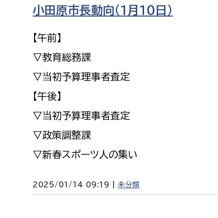
福祉政策課
子ども
小田原市長動向（１月１０日）
求職者
生活援護課
子ども
【午前】
高齢介護課
保育課
外国人
▽教育総務課
障がい福祉課
▽当初予算理事者査定
保険課
ペット
健康づくり課
【午後】
▽当初予算理事者査定
建設部
会計管
▽政策調整課
建設政策課
出納室
▽新春スポーツ人の集い
国県事業推進課
土木管理課
2025/01/14 09:19 |
未分類
道水路整備課
みどり公園課