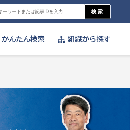
かんたん
検索
組織から
探す
目的を選択
公営事業部
支援や給付を受けたい
消防
事業課
届け出や申請をしたい
証明書がほしい