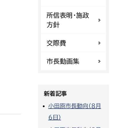
都市政策課
所信表明・施政
都市計画課
方針
地域交通課
建築指導課
交際費
開発審査課
市長動画集
ー
消防
消防総務課
新着記事
課
予防課
課
警防計画課
小田原市長動向（８月
救急課
６日）
情報司令課