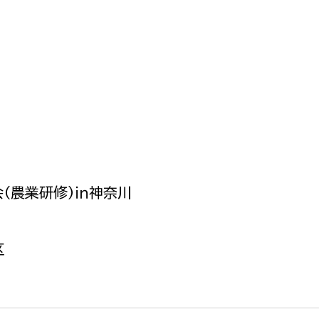
政策課
産業政策課
観光
若者支援課
観光課
農政課
消防
水産海浜課
病院
市議会
理者
市立総合医療センタ
（農業研修）ｉｎ神奈川
患者サポートセンター
病院管理局：経営管理
区
病院管理局：施設用度
病院管理局：医事課