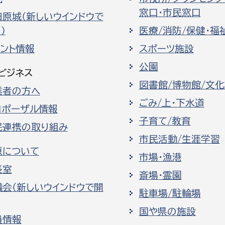
窓口・市民窓口
田原城（新しいウインドウで
）
医療/消防/保健・福
ベント情報
スポーツ施設
公園
ビジネス
図書館/博物館/文
業者の方へ
ごみ/上・下水道
ロポーザル情報
子育て/教育
民連携の取り組み
市民活動/生涯学習
原について
市場・漁港
長室
斎場・霊園
議会（新しいウインドウで開
駐車場/駐輪場
国や県の施設
員情報