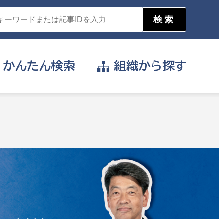
かんたん
検索
組織から
探す
目的を選択
公営事業部
支援や給付を受けたい
消防
事業課
届け出や申請をしたい
証明書がほしい