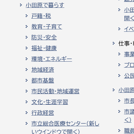
小田原で暮らす
小
戸籍・税
開く
教育・子育て
イ
防災・安全
仕事・
福祉・健康
事
環境・エネルギー
プ
地域経済
公
都市基盤
小田
市民活動・地域運営
市
文化・生涯学習
市
行政経営
く）
市立総合医療センター（新し
職
いウインドウで開く）