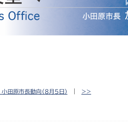
防災・安全
市税総務課
市民税課
福祉・健康
資産税課
環境・エネルギー
文化部
策課
文化政策課
地域経済
生涯学習課
都市基盤
文化財課
図書館
文化・生涯学習
小田原市長動向（８月５日）
|
>>
スポーツ課
小田原城総合管理事
市民活動・地域づくり
若者部
経済部
行政経営