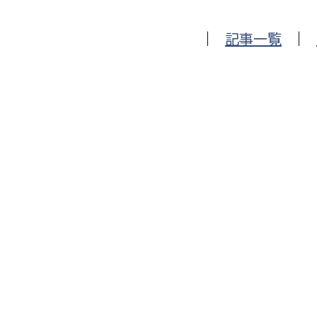
建築課
|
記事一覧
|
上下水道局
教育部
経営総務課
教育総
給排水業務課
保健給
水道整備課
教育指
下水道整備課
浄水管理課
農業委員会事務局
議会局
農業委員会事務局
議会総