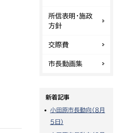
都市政策課
所信表明・施政
都市計画課
方針
地域交通課
建築指導課
交際費
開発審査課
市長動画集
ー
消防
消防総務課
新着記事
課
予防課
課
警防計画課
小田原市長動向（８月
救急課
５日）
情報司令課