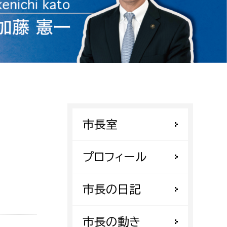
相談をしたい
支払いをしたい
働きたい
環境部
環境政策課
遊びたい
ゼロカーボン推進課
市長室
小田原のことを知りたい
環境保護課
環境事業センター
プロフィール
イベント・講座などに参加したい
務所
市長の日記
まちづくりに関わりたい
都市部
市長の動き