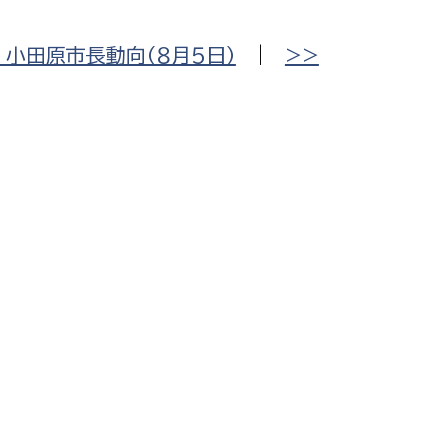
小田原市長動向（８月５日）
|
>>
選挙管理委員会事務
務課
選挙管理委員会事務
食課
導課
務課