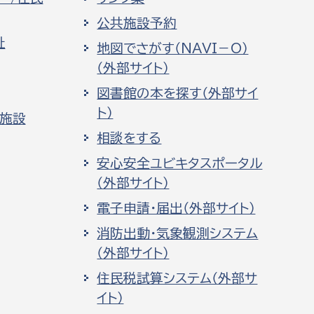
公共施設予約
祉
地図でさがす（NAVI－O）
（外部サイト）
図書館の本を探す（外部サイ
ト）
化施設
相談をする
安心安全ユビキタスポータル
（外部サイト）
電子申請・届出（外部サイト）
消防出動・気象観測システム
（外部サイト）
住民税試算システム（外部サ
イト）