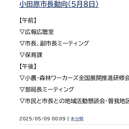
小田原市長動向（５月８日）
福祉政策課
子ども
求職者
生活援護課
子ども
【午前】
高齢介護課
保育課
外国人
▽広報広聴室
障がい福祉課
▽市長、副市長ミーティング
保険課
ペット
▽保育課
健康づくり課
【午後】
建設部
会計管
▽小農・森林ワーカーズ全国展開推進研修会
建設政策課
出納室
▽部局長ミーティング
国県事業推進課
▽市民と市長との地域活動懇談会・曽我地
土木管理課
道水路整備課
2025/05/09 08:09 |
未分類
みどり公園課