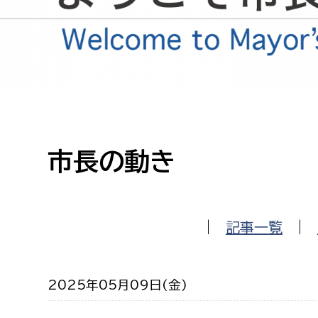
高校生・大学生など
若者
妊産婦
市民部
防災部
地域政策課
防災対
高齢者
市長の動き
地域安全課
障がい者
人権・男女共同参画課
戸籍住民課
傷病者
|
記事一覧
|
事業者
2025年05月09日(金)
福祉健康部
子ども
労働者