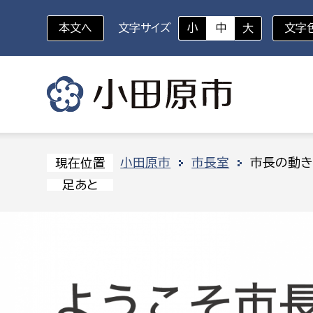
本文へ
文字サイズ
小
中
大
文字
いざというときに
対象者を選択
組織から探す
小田原市
市長室
市長の動き
現在位置
足あと
部に属さない室
企画部
新生児・乳幼児
休日救急外来
防
秘書室
企画政
幼稚園児・保育園児
広報広聴室
財政課
コンプライアンス推進室
資産マ
小・中学生
デジタ