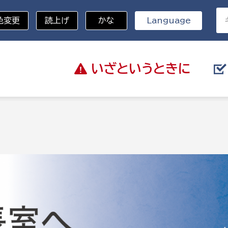
色変更
読上げ
かな
Language
いざと
いうときに
分野を選択
総務部
戸籍
災・ハザードマップ
避難場所
策課
総務課
税
職員課
ネジメント課
財産管理課
教育・子育て
ル推進課
契約検査課