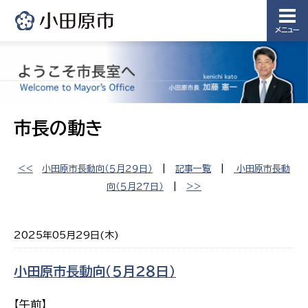
メニュー
市長の動き
<<
小田原市長動向（５月２９日）
|
記事一覧
|
小田原市長動
向（５月２７日）
|
>>
2025年05月29日(木)
小田原市長動向（５月２８日）
【午前】