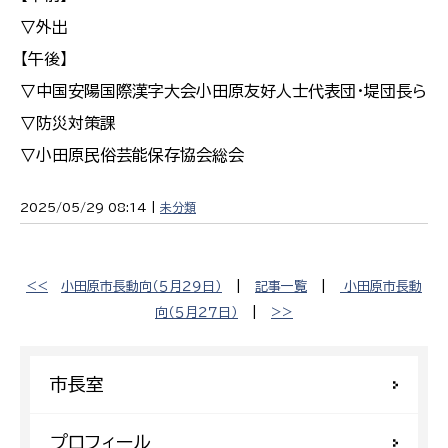
▽外出
【午後】
▽中国安陽国際漢字大会小田原友好人士代表団・堤団長ら
▽防災対策課
▽小田原民俗芸能保存協会総会
2025/05/29 08:14 |
未分類
<<
小田原市長動向（５月２９日）
|
記事一覧
|
小田原市長動
向（５月２７日）
|
>>
市長室
プロフィール