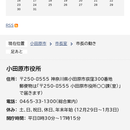
16
17
18
19
20
21
22
23
24
25
26
27
28
29
30
31
RSS
小田原市
市長室
市長の動き
現在位置
足あと
小田原市役所
住所
〒250-8555 神奈川県小田原市荻窪300番地
郵便物は「〒250-8555 小田原市役所○○課（室）」
で届きます）
電話
0465-33-1300（総合案内）
休み
土､日､祝日、休日、年末年始 (12月29日～1月3日)
開庁時間
平日8時30分～17時15分