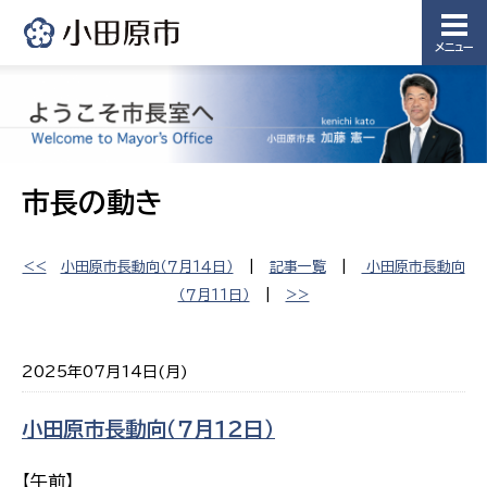
メニュー
市長の動き
<<
小田原市長動向（７月１４日）
|
記事一覧
|
小田原市長動向
（７月１１日）
|
>>
2025年07月14日(月)
小田原市長動向（７月１２日）
【午前】