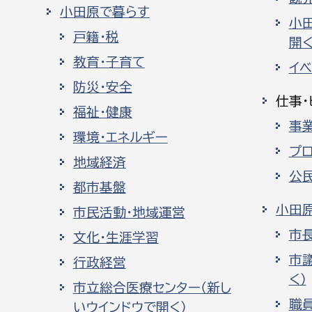
小田原で暮らす
小
戸籍・税
開く
教育・子育て
イ
防災・安全
仕事・
福祉・健康
事
環境・エネルギー
プ
地域経済
公
都市基盤
小田
市民活動・地域運営
市
文化・生涯学習
市
行政経営
く）
市立総合医療センター（新し
職
いウインドウで開く）