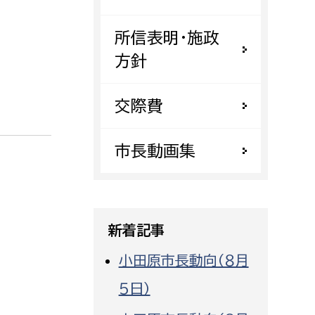
都市政策課
所信表明・施政
都市計画課
方針
地域交通課
建築指導課
交際費
開発審査課
市長動画集
ー
消防
消防総務課
新着記事
課
予防課
課
警防計画課
小田原市長動向（８月
救急課
５日）
情報司令課