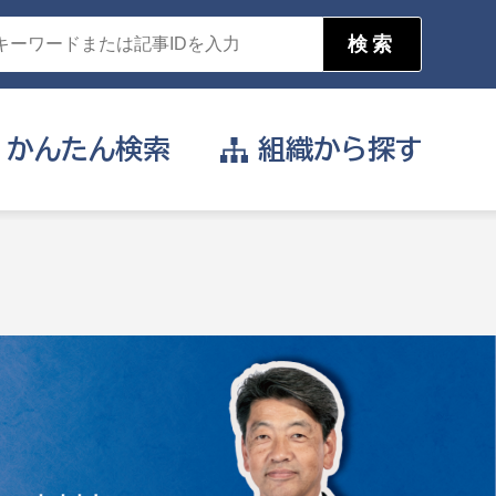
かんたん
検索
組織から
探す
目的を選択
公営事業部
支援や給付を受けたい
消防
事業課
届け出や申請をしたい
証明書がほしい