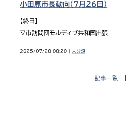
小田原市長動向（７月２６日）
福祉政策課
子ども
求職者
生活援護課
子ども
【終日】
高齢介護課
保育課
外国人
▽市訪問団モルディブ共和国出張
障がい福祉課
保険課
ペット
2025/07/28 08:20 |
未分類
健康づくり課
建設部
会計管
|
記事一覧
|
建設政策課
出納室
国県事業推進課
土木管理課
道水路整備課
みどり公園課