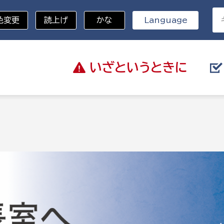
色変更
読上げ
かな
Language
いざと
いうときに
分野を選択
総務部
戸籍
災・ハザードマップ
避難場所
策課
総務課
税
職員課
ネジメント課
財産管理課
教育・子育て
ル推進課
契約検査課