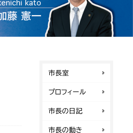
相談をしたい
支払いをしたい
働きたい
環境部
環境政策課
遊びたい
ゼロカーボン推進課
市長室
小田原のことを知りたい
環境保護課
環境事業センター
プロフィール
イベント・講座などに参加したい
務所
市長の日記
まちづくりに関わりたい
都市部
市長の動き