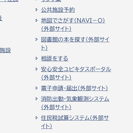
公共施設予約
祉
地図でさがす（NAVI－O）
（外部サイト）
図書館の本を探す（外部サイ
ト）
化施設
相談をする
安心安全ユビキタスポータル
（外部サイト）
電子申請・届出（外部サイト）
消防出動・気象観測システム
（外部サイト）
住民税試算システム（外部サ
イト）