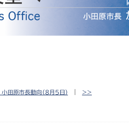
防災・安全
市税総務課
市民税課
福祉・健康
資産税課
環境・エネルギー
文化部
策課
文化政策課
地域経済
生涯学習課
都市基盤
文化財課
図書館
文化・生涯学習
小田原市長動向（８月５日）
|
>>
スポーツ課
小田原城総合管理事
市民活動・地域づくり
若者部
経済部
行政経営