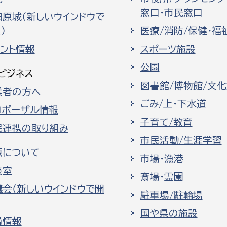
窓口・市民窓口
田原城（新しいウインドウで
）
医療/消防/保健・福
ベント情報
スポーツ施設
公園
ビジネス
図書館/博物館/文
業者の方へ
ごみ/上・下水道
ロポーザル情報
子育て/教育
民連携の取り組み
市民活動/生涯学習
原について
市場・漁港
長室
斎場・霊園
議会（新しいウインドウで開
駐車場/駐輪場
国や県の施設
員情報