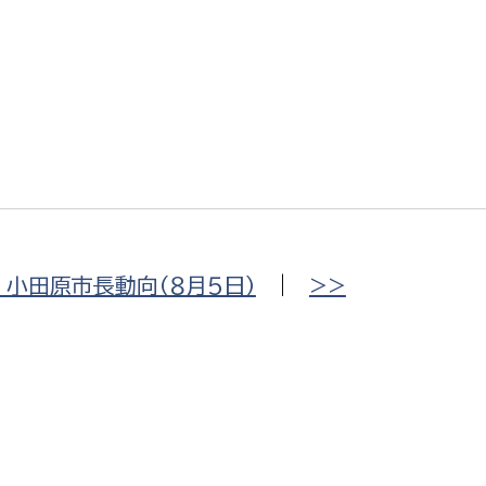
政策課
産業政策課
観光
若者支援課
観光課
農政課
消防
水産海浜課
病院
市議会
理者
市立総合医療センタ
小田原市長動向（８月５日）
|
>>
患者サポートセンター
病院管理局：経営管理
病院管理局：施設用度
病院管理局：医事課