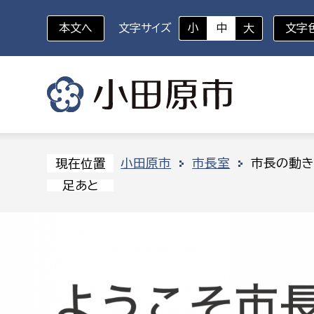
本文へ
文字サイズ
小
中
大
文字
いざというときに
対象者を選択
組織から探す
小田原市
市長室
市長の動き
現在位置
足あと
部に属さない室
企画部
新生児・乳幼児
休日救急外来
防
秘書室
企画政
幼稚園児・保育園児
広報広聴室
財政課
コンプライアンス推進室
資産マ
小・中学生
デジタ