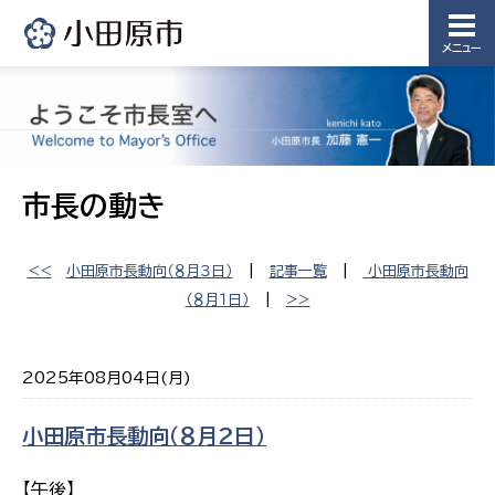
メニュー
市長の動き
<<
小田原市長動向（８月３日）
|
記事一覧
|
小田原市長動向
（８月１日）
|
>>
2025年08月04日(月)
小田原市長動向（８月２日）
【午後】