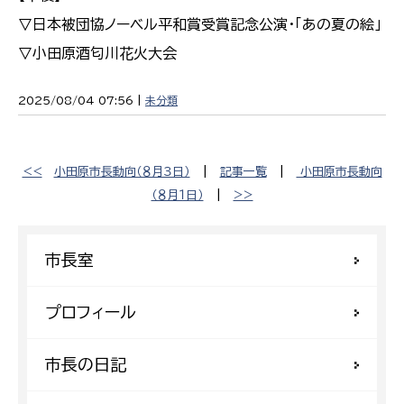
▽日本被団協ノーベル平和賞受賞記念公演・「あの夏の絵」
▽小田原酒匂川花火大会
2025/08/04 07:56 |
未分類
<<
小田原市長動向（８月３日）
|
記事一覧
|
小田原市長動向
（８月１日）
|
>>
市長室
プロフィール
市長の日記