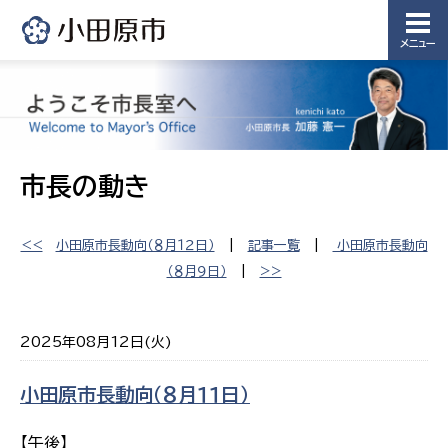
メニュー
市長の動き
<<
小田原市長動向（８月１２日）
|
記事一覧
|
小田原市長動向
（８月９日）
|
>>
2025年08月12日(火)
小田原市長動向（８月１１日）
【午後】