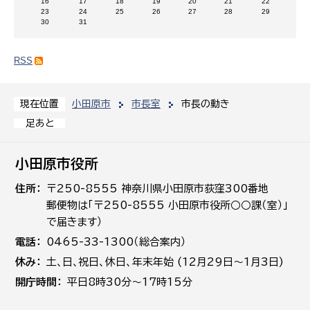
16
17
18
19
20
21
22
23
24
25
26
27
28
29
30
31
RSS
小田原市
市長室
市長の動き
現在位置
足あと
小田原市役所
住所
〒250-8555 神奈川県小田原市荻窪300番地
郵便物は「〒250-8555 小田原市役所○○課（室）」
で届きます）
電話
0465-33-1300（総合案内）
休み
土､日､祝日、休日、年末年始 (12月29日～1月3日)
開庁時間
平日8時30分～17時15分