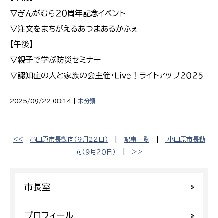
▽ぎんがむら２０周年記念イベント
▽注文をまちがえるあつまあるかふぇ
【午後】
▽親子で学ぶ防災セミナー
▽認知症の人と家族の会主催・Ｌｉｖｅ！ライトアップ２０２５
2025/09/22 08:14 |
未分類
<<
小田原市長動向（９月２２日）
|
記事一覧
|
小田原市長動
向（９月２０日）
|
>>
市長室
プロフィール