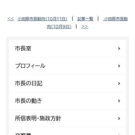
<<
小田原市長動向（１０月１１日）
|
記事一覧
|
小田原市長動
向（１０月９日）
|
>>
市長室
プロフィール
市長の日記
市長の動き
所信表明・施政方針