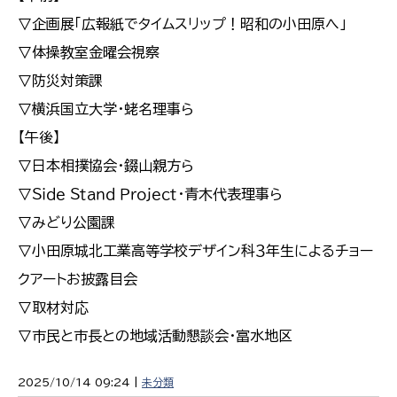
▽企画展「広報紙でタイムスリップ！昭和の小田原へ」
▽体操教室金曜会視察
▽防災対策課
▽横浜国立大学・蛯名理事ら
【午後】
▽日本相撲協会・錣山親方ら
▽Ｓｉｄｅ Ｓｔａｎｄ Ｐｒｏｊｅｃｔ・青木代表理事ら
▽みどり公園課
▽小田原城北工業高等学校デザイン科３年生によるチョー
クアートお披露目会
▽取材対応
▽市民と市長との地域活動懇談会・富水地区
2025/10/14 09:24 |
未分類