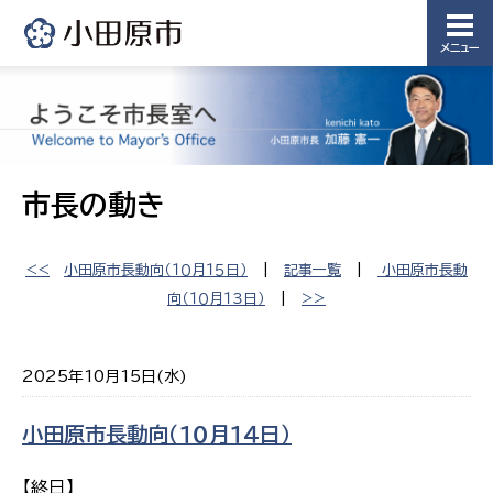
メニュー
市長の動き
<<
小田原市長動向（１０月１５日）
|
記事一覧
|
小田原市長動
向（１０月１３日）
|
>>
2025年10月15日(水)
小田原市長動向（１０月１４日）
【終日】