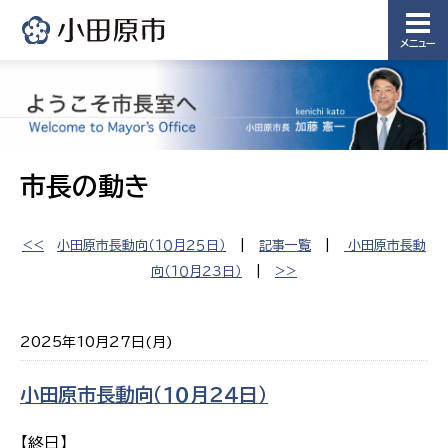
メニュー
市長の動き
<<
小田原市長動向（１０月２５日）
|
記事一覧
|
小田原市長動
向（１０月２３日）
|
>>
2025年10月27日(月)
小田原市長動向（１０月２４日）
【終日】