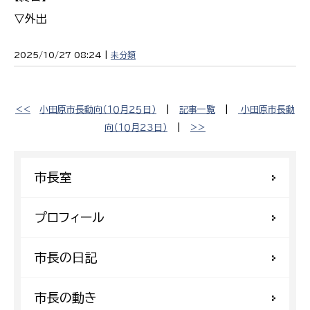
▽外出
2025/10/27 08:24 |
未分類
<<
小田原市長動向（１０月２５日）
|
記事一覧
|
小田原市長動
向（１０月２３日）
|
>>
市長室
プロフィール
市長の日記
市長の動き