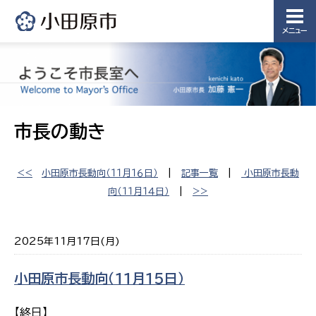
メニュー
市長の動き
<<
小田原市長動向（１１月１６日）
|
記事一覧
|
小田原市長動
向（１１月１４日）
|
>>
2025年11月17日(月)
小田原市長動向（１１月１５日）
【終日】