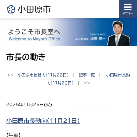
メニュー
市長の動き
<<
小田原市長動向（１１月２２日）
|
記事一覧
|
小田原市長動
向（１１月２０日）
|
>>
2025年11月25日(火)
小田原市長動向（１１月２１日）
【午前】