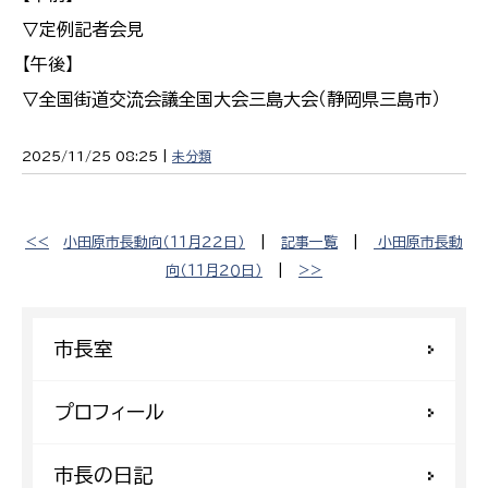
▽定例記者会見
【午後】
▽全国街道交流会議全国大会三島大会（静岡県三島市）
2025/11/25 08:25 |
未分類
<<
小田原市長動向（１１月２２日）
|
記事一覧
|
小田原市長動
向（１１月２０日）
|
>>
市長室
プロフィール
市長の日記