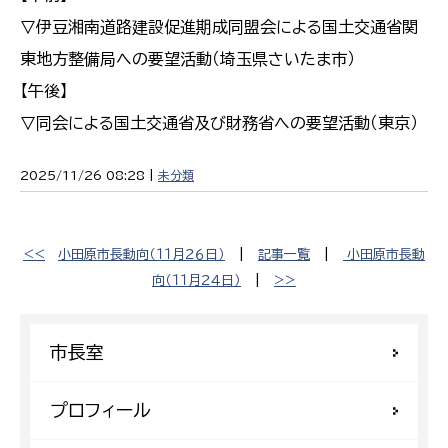
▽伊豆湘南道路建設促進期成同盟会による国土交通省関
東地方整備局への要望活動（埼玉県さいたま市）
【午後】
▽同会による国土交通省及び財務省への要望活動（東京）
2025/11/26 08:28 |
未分類
<<
小田原市長動向（１１月２６日）
|
記事一覧
|
小田原市長動
向（１１月２４日）
|
>>
市長室
プロフィール