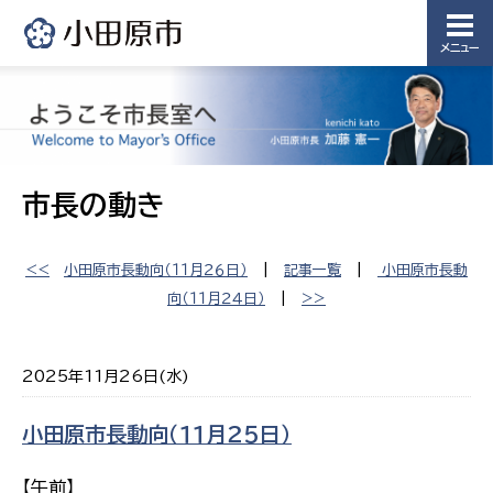
メニュー
市長の動き
<<
小田原市長動向（１１月２６日）
|
記事一覧
|
小田原市長動
向（１１月２４日）
|
>>
2025年11月26日(水)
小田原市長動向（１１月２５日）
【午前】