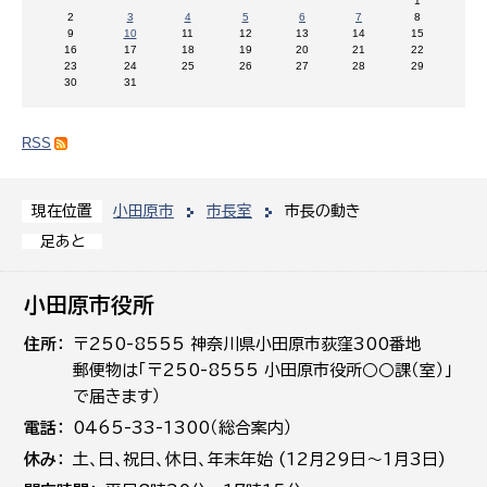
1
2
3
4
5
6
7
8
9
10
11
12
13
14
15
16
17
18
19
20
21
22
23
24
25
26
27
28
29
30
31
RSS
小田原市
市長室
市長の動き
現在位置
足あと
小田原市役所
住所
〒250-8555 神奈川県小田原市荻窪300番地
郵便物は「〒250-8555 小田原市役所○○課（室）」
で届きます）
電話
0465-33-1300（総合案内）
休み
土､日､祝日、休日、年末年始 (12月29日～1月3日)