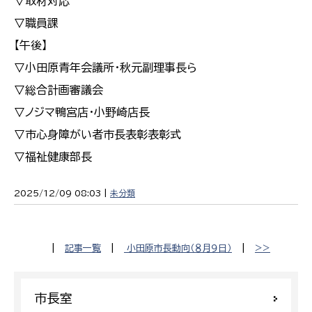
▽取材対応
▽職員課
【午後】
▽小田原青年会議所・秋元副理事長ら
▽総合計画審議会
▽ノジマ鴨宮店・小野崎店長
▽市心身障がい者市長表彰表彰式
▽福祉健康部長
2025/12/09 08:03 |
未分類
|
記事一覧
|
小田原市長動向（８月９日）
|
>>
市長室