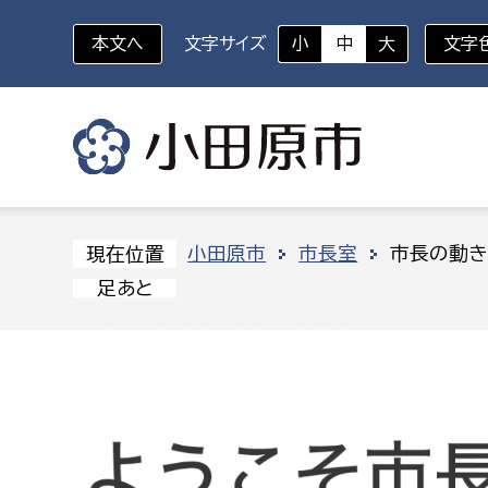
本文へ
文字サイズ
小
中
大
文字
いざというときに
対象者を選択
組織から探す
小田原市
市長室
市長の動き
現在位置
足あと
部に属さない室
企画部
新生児・乳幼児
休日救急外来
防
秘書室
企画政
幼稚園児・保育園児
広報広聴室
財政課
コンプライアンス推進室
資産マ
小・中学生
デジタ