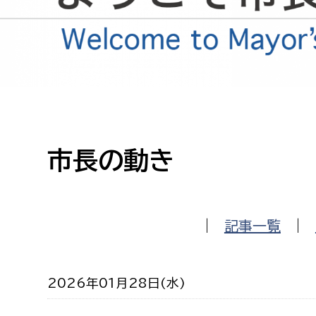
高校生・大学生など
若者
妊産婦
市民部
防災部
地域政策課
防災対
高齢者
市長の動き
地域安全課
障がい者
人権・男女共同参画課
戸籍住民課
傷病者
|
記事一覧
|
事業者
2026年01月28日(水)
福祉健康部
子ども
労働者