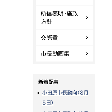
都市政策課
所信表明・施政
都市計画課
方針
地域交通課
建築指導課
交際費
開発審査課
市長動画集
ー
消防
消防総務課
新着記事
課
予防課
課
警防計画課
小田原市長動向（８月
救急課
５日）
情報司令課