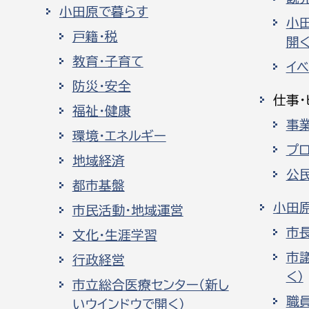
小田原で暮らす
小
戸籍・税
開く
教育・子育て
イ
防災・安全
仕事・
福祉・健康
事
環境・エネルギー
プ
地域経済
公
都市基盤
小田
市民活動・地域運営
市
文化・生涯学習
市
行政経営
く）
市立総合医療センター（新し
職
いウインドウで開く）