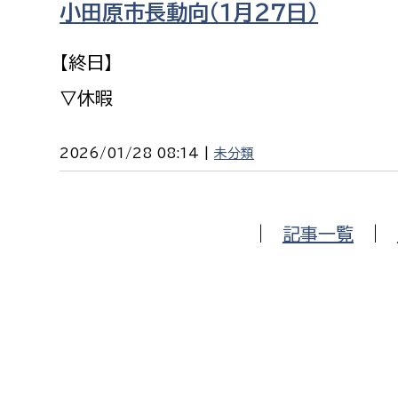
小田原市長動向（１月２７日）
福祉政策課
子ども
求職者
生活援護課
子ども
【終日】
高齢介護課
保育課
外国人
▽休暇
障がい福祉課
保険課
ペット
2026/01/28 08:14 |
未分類
健康づくり課
建設部
会計管
|
記事一覧
|
建設政策課
出納室
国県事業推進課
土木管理課
道水路整備課
みどり公園課