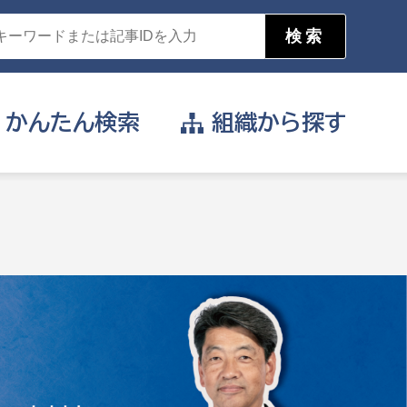
かんたん
検索
組織から
探す
目的を選択
公営事業部
支援や給付を受けたい
消防
事業課
届け出や申請をしたい
証明書がほしい