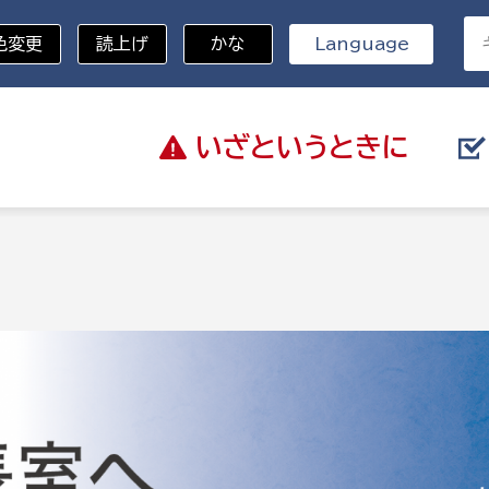
色変更
読上げ
かな
Language
いざと
いうときに
分野を選択
総務部
戸籍
災・ハザードマップ
避難場所
策課
総務課
税
職員課
ネジメント課
財産管理課
教育・子育て
ル推進課
契約検査課