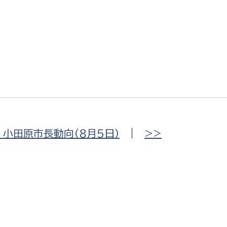
政策課
産業政策課
観光
若者支援課
観光課
農政課
消防
水産海浜課
病院
市議会
理者
市立総合医療センタ
小田原市長動向（８月５日）
|
>>
患者サポートセンター
病院管理局：経営管理
病院管理局：施設用度
病院管理局：医事課