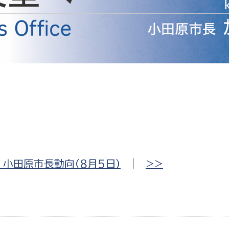
防災・安全
市税総務課
市民税課
福祉・健康
資産税課
環境・エネルギー
文化部
策課
文化政策課
地域経済
生涯学習課
都市基盤
文化財課
図書館
文化・生涯学習
小田原市長動向（８月５日）
|
>>
スポーツ課
小田原城総合管理事
市民活動・地域づくり
若者部
経済部
行政経営