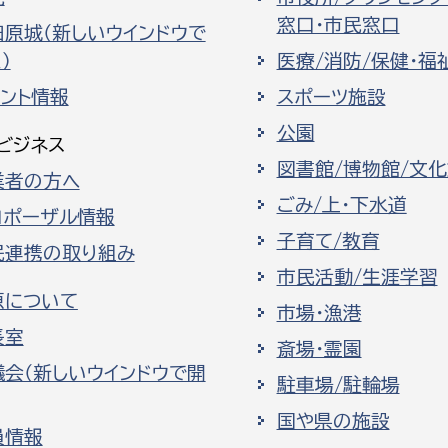
窓口・市民窓口
田原城（新しいウインドウで
）
医療/消防/保健・福
ベント情報
スポーツ施設
公園
ビジネス
図書館/博物館/文
業者の方へ
ごみ/上・下水道
ロポーザル情報
子育て/教育
民連携の取り組み
市民活動/生涯学習
原について
市場・漁港
長室
斎場・霊園
議会（新しいウインドウで開
駐車場/駐輪場
国や県の施設
員情報