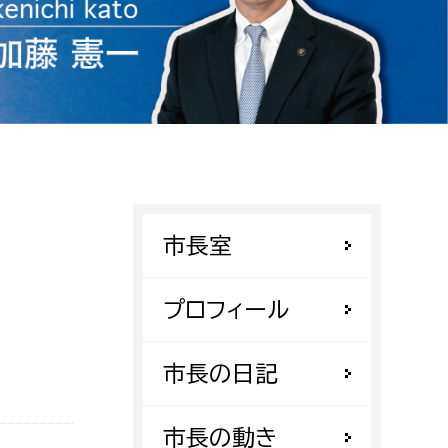
相談をしたい
支払いをしたい
働きたい
環境部
環境政策課
遊びたい
ゼロカーボン推進課
市長室
小田原のことを知りたい
環境保護課
環境事業センター
プロフィール
イベント・講座などに参加したい
務所
市長の日記
まちづくりに関わりたい
都市部
市長の動き