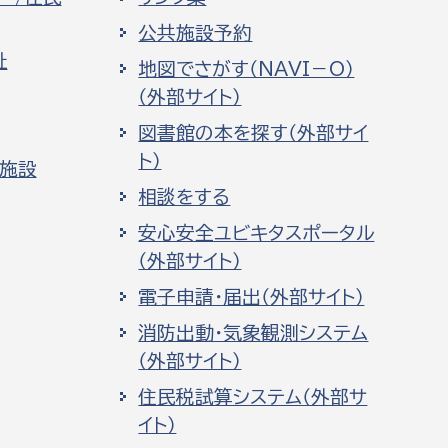
公共施設予約
祉
地図でさがす（NAVI－O）
（外部サイト）
図書館の本を探す（外部サイ
ト）
化施設
相談をする
安心安全ユビキタスポータル
（外部サイト）
電子申請・届出（外部サイト）
消防出動・気象観測システム
（外部サイト）
住民税試算システム（外部サ
イト）