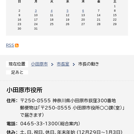
日
月
火
水
木
金
土
1
2
3
4
5
6
7
8
9
10
11
12
13
14
15
16
17
18
19
20
21
22
23
24
25
26
27
28
29
30
31
RSS
小田原市
市長室
市長の動き
現在位置
足あと
小田原市役所
住所
〒250-8555 神奈川県小田原市荻窪300番地
郵便物は「〒250-8555 小田原市役所○○課（室）」
で届きます）
電話
0465-33-1300（総合案内）
休み
土､日､祝日、休日、年末年始 (12月29日～1月3日)