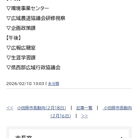
▽環境事業センター
▽広域農道協議会研修視察
▽企画政策課
【午後】
▽広報広聴室
▽生涯学習課
▽県西部広域行政協議会
2026/02/18 13:03 |
未分類
<<
小田原市長動向（２月１８日）
|
記事一覧
|
小田原市長動向
（２月１６日）
|
>>
市長室