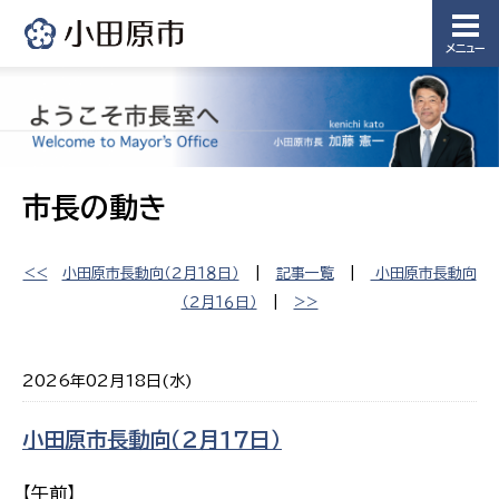
メニュー
市長の動き
<<
小田原市長動向（２月１８日）
|
記事一覧
|
小田原市長動向
（２月１６日）
|
>>
2026年02月18日(水)
小田原市長動向（２月１７日）
【午前】