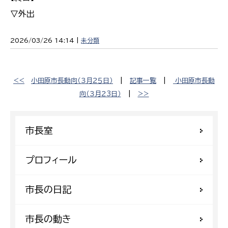
▽外出
2026/03/26 14:14 |
未分類
<<
小田原市長動向（３月２５日）
|
記事一覧
|
小田原市長動
向（３月２3日）
|
>>
市長室
プロフィール
市長の日記
市長の動き