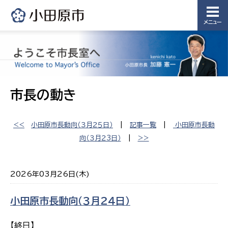
メニュー
市長の動き
<<
小田原市長動向（３月２５日）
|
記事一覧
|
小田原市長動
向（３月２3日）
|
>>
2026年03月26日(木)
小田原市長動向（３月２４日）
【終日】