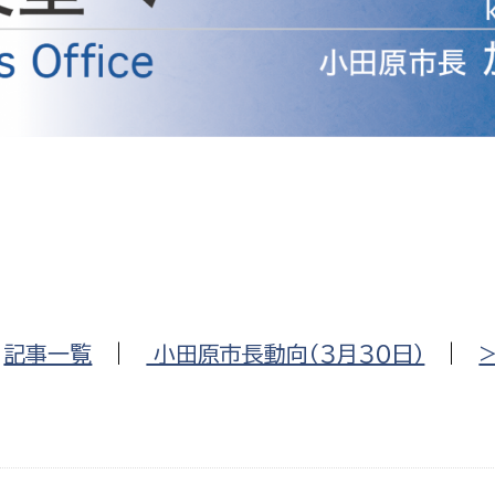
防災・安全
市税総務課
市民税課
福祉・健康
資産税課
環境・エネルギー
文化部
策課
文化政策課
地域経済
生涯学習課
都市基盤
文化財課
図書館
文化・生涯学習
|
記事一覧
|
小田原市長動向（３月３０日）
|
スポーツ課
小田原城総合管理事
市民活動・地域づくり
若者部
経済部
行政経営