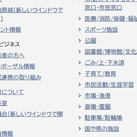
窓口・市民窓口
田原城（新しいウインドウで
）
医療/消防/保健・福
ベント情報
スポーツ施設
公園
ビジネス
図書館/博物館/文
業者の方へ
ごみ/上・下水道
ロポーザル情報
子育て/教育
民連携の取り組み
市民活動/生涯学習
原について
市場・漁港
長室
斎場・霊園
議会（新しいウインドウで開
駐車場/駐輪場
国や県の施設
員情報