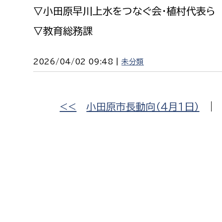
建築課
▽小田原早川上水をつなぐ会・植村代表ら
▽教育総務課
2026/04/02 09:48 |
未分類
上下水道局
教育部
経営総務課
教育総
<<
小田原市長動向（４月１日）
給排水業務課
保健給
水道整備課
教育指
下水道整備課
浄水管理課
農業委員会事務局
議会局
農業委員会事務局
議会総