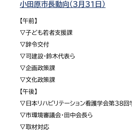
小田原市長動向（３月３１日）
福祉政策課
子ども
求職者
生活援護課
子ども
【午前】
高齢介護課
保育課
外国人
▽子ども若者支援課
障がい福祉課
▽辞令交付
保険課
ペット
▽司建設・鈴木代表ら
健康づくり課
▽企画政策課
建設部
会計管
▽文化政策課
建設政策課
出納室
【午後】
国県事業推進課
▽日本リハビリテーション看護学会第３８回
土木管理課
▽市環境審議会・田中会長ら
道水路整備課
▽取材対応
みどり公園課