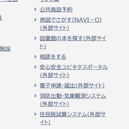
公共施設予約
祉
地図でさがす（NAVI－O）
（外部サイト）
図書館の本を探す（外部サイ
ト）
化施設
相談をする
安心安全ユビキタスポータル
（外部サイト）
電子申請・届出（外部サイト）
消防出動・気象観測システム
（外部サイト）
住民税試算システム（外部サ
イト）