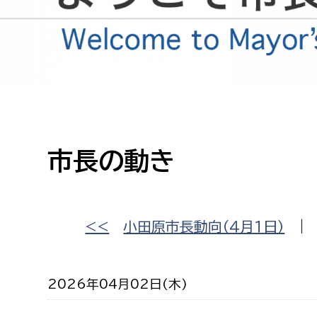
高校生・大学生など
若者
妊産婦
市民部
防災部
地域政策課
防災対
高齢者
市長の動き
地域安全課
障がい者
人権・男女共同参画課
戸籍住民課
傷病者
<<
小田原市長動向（４月１日）
事業者
2026年04月02日(木)
福祉健康部
子ども
労働者