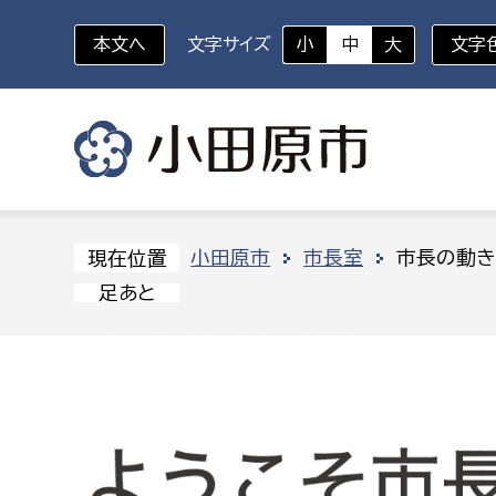
本文へ
文字サイズ
小
中
大
文字
いざというときに
対象者を選択
組織から探す
小田原市
市長室
市長の動き
現在位置
足あと
部に属さない室
企画部
新生児・乳幼児
休日救急外来
防
秘書室
企画政
幼稚園児・保育園児
広報広聴室
財政課
コンプライアンス推進室
資産マ
小・中学生
デジタ