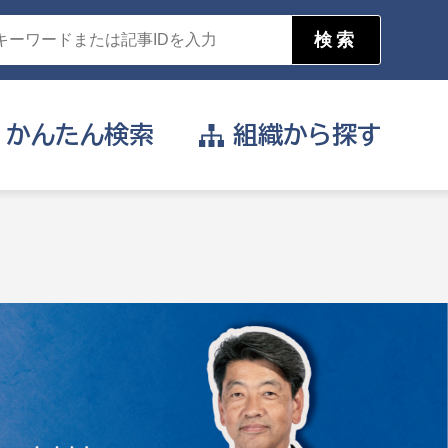
かんたん
検索
組織から
探す
目的を選択
公営事業部
支援や給付を受けたい
消防
事業課
届け出や申請をしたい
証明書がほしい