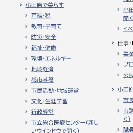
小田原で暮らす
小
戸籍・税
開く
教育・子育て
イ
防災・安全
仕事・
福祉・健康
事
環境・エネルギー
プ
地域経済
公
都市基盤
小田
市民活動・地域運営
市
文化・生涯学習
市
行政経営
く）
市立総合医療センター（新し
職
いウインドウで開く）