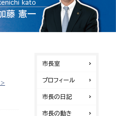
相談をしたい
支払いをしたい
働きたい
環境部
環境政策課
遊びたい
ゼロカーボン推進課
市長室
小田原のことを知りたい
環境保護課
環境事業センター
プロフィール
イベント・講座などに参加したい
>>
務所
市長の日記
まちづくりに関わりたい
都市部
市長の動き