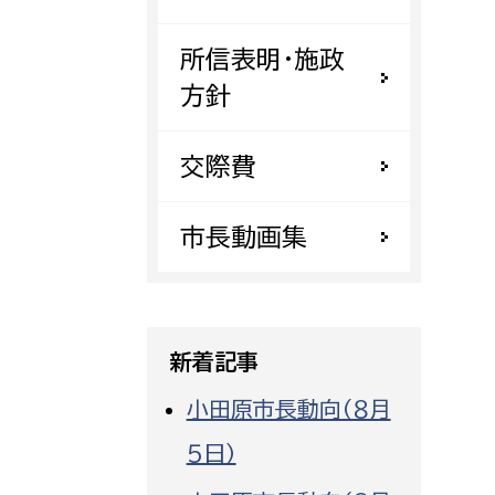
都市政策課
所信表明・施政
都市計画課
方針
地域交通課
建築指導課
交際費
開発審査課
市長動画集
ー
消防
消防総務課
新着記事
課
予防課
課
警防計画課
小田原市長動向（８月
救急課
５日）
情報司令課