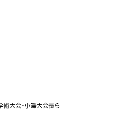
政策課
産業政策課
観光
若者支援課
観光課
農政課
消防
水産海浜課
病院
市議会
理者
市立総合医療センタ
患者サポートセンター
病院管理局：経営管理
学術大会・小澤大会長ら
病院管理局：施設用度
病院管理局：医事課