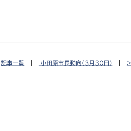
選挙管理委員会事務
務課
選挙管理委員会事務
|
記事一覧
|
小田原市長動向（３月３０日）
|
食課
導課
務課