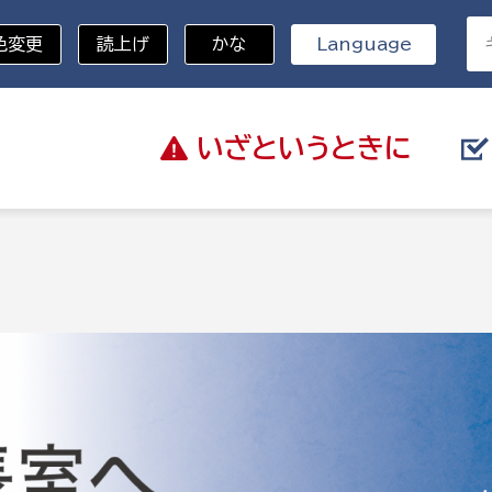
色変更
読上げ
かな
Language
いざと
いうときに
分野を選択
総務部
戸籍
災・ハザードマップ
避難場所
策課
総務課
税
職員課
ネジメント課
財産管理課
教育・子育て
ル推進課
契約検査課