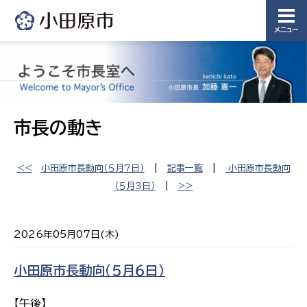
メニュー
市長の動き
<<
小田原市長動向（５月７日）
|
記事一覧
|
小田原市長動向
（５月３日）
|
>>
2026年05月07日(木)
小田原市長動向（５月６日）
【午後】