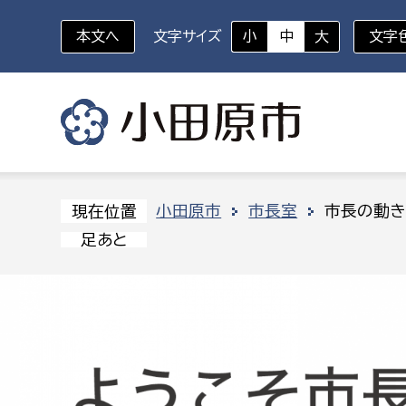
本文へ
文字サイズ
小
中
大
文字
いざというときに
対象者を選択
組織から探す
小田原市
市長室
市長の動き
現在位置
足あと
部に属さない室
企画部
新生児・乳幼児
休日救急外来
防
秘書室
企画政
幼稚園児・保育園児
広報広聴室
財政課
コンプライアンス推進室
資産マ
小・中学生
デジタ