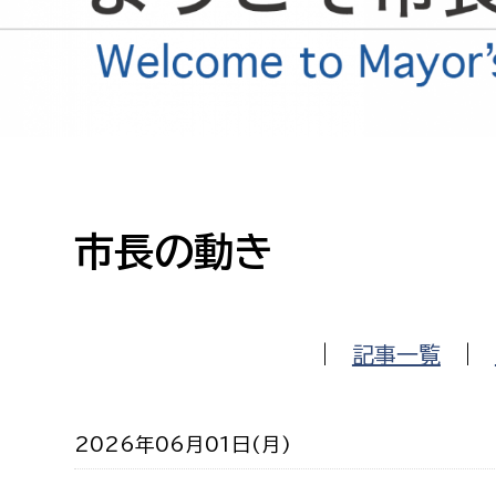
高校生・大学生など
若者
妊産婦
市民部
防災部
地域政策課
防災対
高齢者
市長の動き
地域安全課
障がい者
人権・男女共同参画課
戸籍住民課
傷病者
|
記事一覧
|
事業者
2026年06月01日(月)
福祉健康部
子ども
労働者