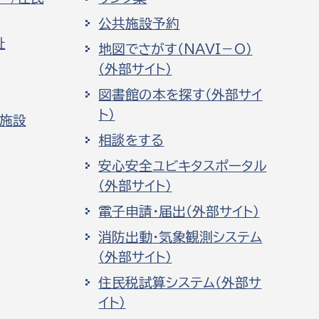
公共施設予約
祉
地図でさがす（NAVI－O）
（外部サイト）
図書館の本を探す（外部サイ
ト）
化施設
相談をする
安心安全ユビキタスポータル
（外部サイト）
電子申請・届出（外部サイト）
消防出動・気象観測システム
（外部サイト）
住民税試算システム（外部サ
イト）