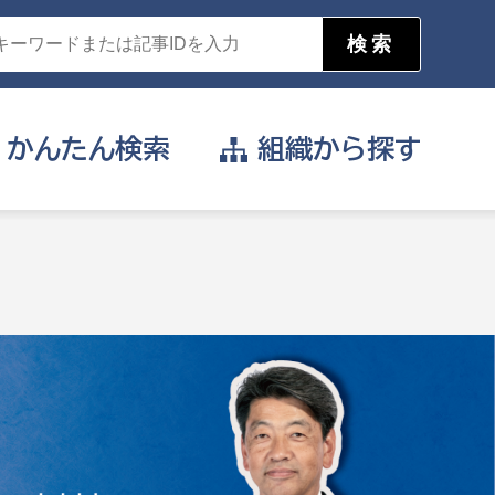
かんたん
検索
組織から
探す
目的を選択
公営事業部
支援や給付を受けたい
消防
事業課
届け出や申請をしたい
証明書がほしい