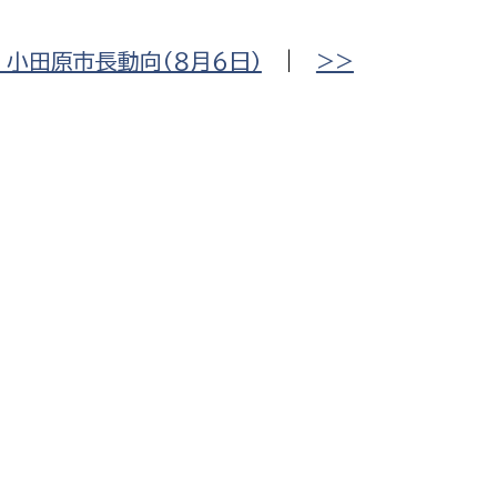
小田原市長動向（８月６日）
|
>>
選挙管理委員会事務
務課
選挙管理委員会事務
食課
導課
務課