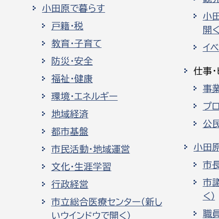
小田原で暮らす
小
戸籍・税
開く
教育・子育て
イ
防災・安全
仕事・
福祉・健康
事
環境・エネルギー
プ
地域経済
公
都市基盤
小田
市民活動・地域運営
市
文化・生涯学習
市
行政経営
く）
市立総合医療センター（新し
職
いウインドウで開く）