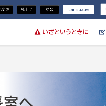
色変更
読上げ
かな
Language
いざと
いうときに
分野を選択
総務部
戸籍
災・ハザードマップ
避難場所
策課
総務課
税
職員課
ネジメント課
財産管理課
教育・子育て
ル推進課
契約検査課