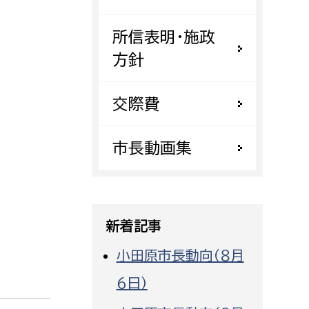
都市政策課
所信表明・施政
都市計画課
方針
地域交通課
建築指導課
交際費
開発審査課
市長動画集
ー
消防
消防総務課
新着記事
課
予防課
課
警防計画課
小田原市長動向（８月
救急課
６日）
情報司令課