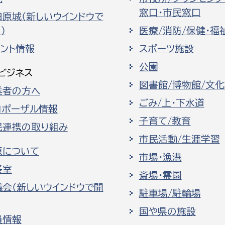
窓口・市民窓口
田原城（新しいウインドウで
）
医療/消防/保健・福
ベント情報
スポーツ施設
公園
ビジネス
図書館/博物館/文
業者の方へ
ごみ/上・下水道
ロポーザル情報
子育て/教育
民連携の取り組み
市民活動/生涯学習
原について
市場・漁港
長室
斎場・霊園
議会（新しいウインドウで開
駐車場/駐輪場
国や県の施設
員情報