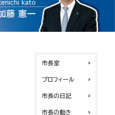
相談をしたい
支払いをしたい
働きたい
環境部
環境政策課
遊びたい
ゼロカーボン推進課
市長室
小田原のことを知りたい
環境保護課
環境事業センター
プロフィール
イベント・講座などに参加したい
務所
市長の日記
まちづくりに関わりたい
都市部
市長の動き