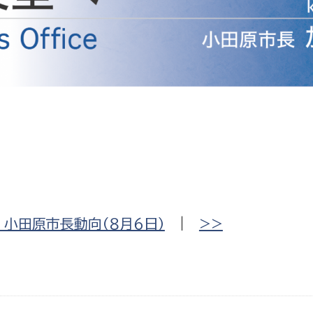
防災・安全
市税総務課
市民税課
福祉・健康
資産税課
環境・エネルギー
文化部
策課
文化政策課
地域経済
生涯学習課
都市基盤
文化財課
図書館
文化・生涯学習
小田原市長動向（８月６日）
|
>>
スポーツ課
小田原城総合管理事
市民活動・地域づくり
若者部
経済部
行政経営