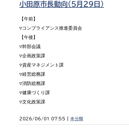
小田原市長動向（５月２９日）
福祉政策課
子ども
求職者
生活援護課
子ども
【午前】

高齢介護課
保育課
▽コンプライアンス推進委員会

外国人
障がい福祉課
【午後】

保険課
ペット
▽幹部会議

健康づくり課
▽企画政策課

▽資産マネジメント課

建設部
会計管
▽経営総務課

▽消防総務課

建設政策課
出納室
▽健康づくり課

国県事業推進課
▽文化政策課
土木管理課
道水路整備課
2026/06/01 07:55 |
未分類
みどり公園課