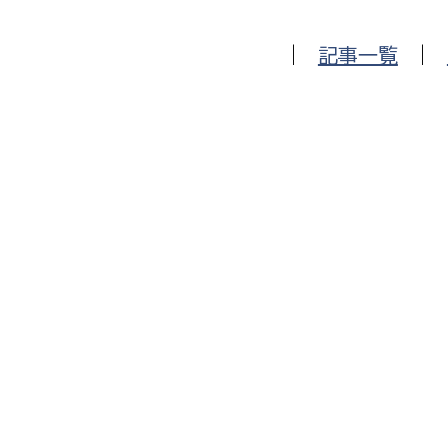
建築課
|
記事一覧
|
上下水道局
教育部
経営総務課
教育総
給排水業務課
保健給
水道整備課
教育指
下水道整備課
浄水管理課
農業委員会事務局
議会局
農業委員会事務局
議会総