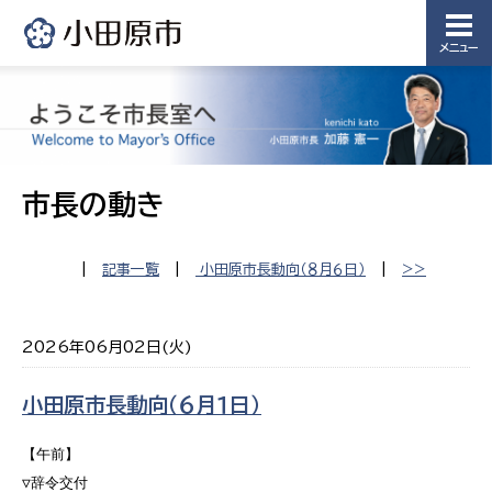
メニュー
市長の動き
|
記事一覧
|
小田原市長動向（８月６日）
|
>>
2026年06月02日(火)
小田原市長動向（６月１日）
【午前】

▽辞令交付
