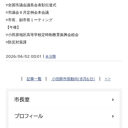
▽全国市議会議長会表彰伝達式

▽市議会６月定例会本会議

▽市長、副市長ミーティング

【午後】

▽小田原地区高等学校定時制教育振興会総会

▽防災対策課
2026/06/02 08:01 |
未分類
|
記事一覧
|
小田原市長動向（８月６日）
|
>>
市長室
プロフィール