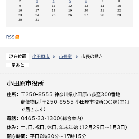
2
3
4
5
6
7
8
9
10
11
12
13
14
15
16
17
18
19
20
21
22
23
24
25
26
27
28
29
30
31
RSS
小田原市
市長室
市長の動き
現在位置
足あと
小田原市役所
住所
〒250-8555 神奈川県小田原市荻窪300番地
郵便物は「〒250-8555 小田原市役所○○課（室）」
で届きます）
電話
0465-33-1300（総合案内）
休み
土､日､祝日、休日、年末年始 (12月29日～1月3日)
開庁時間
平日8時30分～17時15分