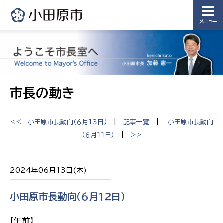
メニュー
市長の動き
<<
小田原市長動向（６月１３日）
|
記事一覧
|
小田原市長動向
（６月１１日）
|
>>
2024年06月13日(木)
小田原市長動向（６月１２日）
【午前】