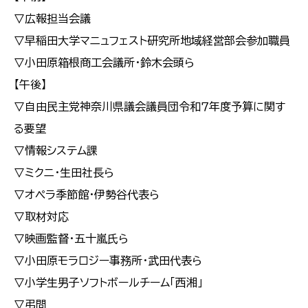
▽広報担当会議
▽早稲田大学マニュフェスト研究所地域経営部会参加職員
▽小田原箱根商工会議所・鈴木会頭ら
【午後】
▽自由民主党神奈川県議会議員団令和７年度予算に関す
る要望
▽情報システム課
▽ミクニ・生田社長ら
▽オペラ季節館・伊勢谷代表ら
▽取材対応
▽映画監督・五十嵐氏ら
▽小田原モラロジー事務所・武田代表ら
▽小学生男子ソフトボールチーム「西湘」
▽弔問