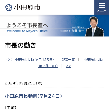
メニュー
市長の動き
<<
小田原市長動向（７月２５日）
|
記事一覧
|
小田原市長動
向（７月２３日）
|
>>
2024年07月25日(木)
小田原市長動向（７月２４日）
【午前】