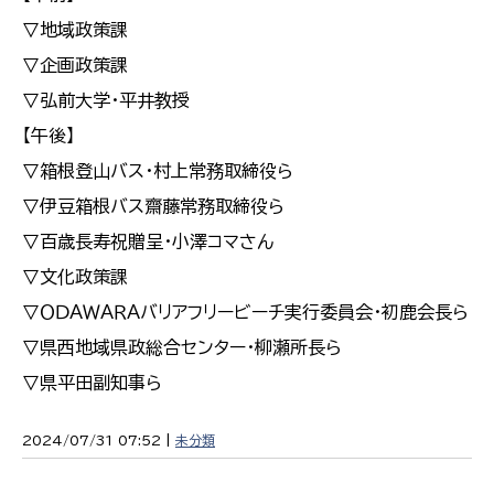
▽地域政策課
▽企画政策課
▽弘前大学・平井教授
【午後】
▽箱根登山バス・村上常務取締役ら
▽伊豆箱根バス齋藤常務取締役ら
▽百歳長寿祝贈呈・小澤コマさん
▽文化政策課
▽ＯＤＡＷＡＲＡバリアフリービーチ実行委員会・初鹿会長ら
▽県西地域県政総合センター・柳瀬所長ら
▽県平田副知事ら
2024/07/31 07:52 |
未分類