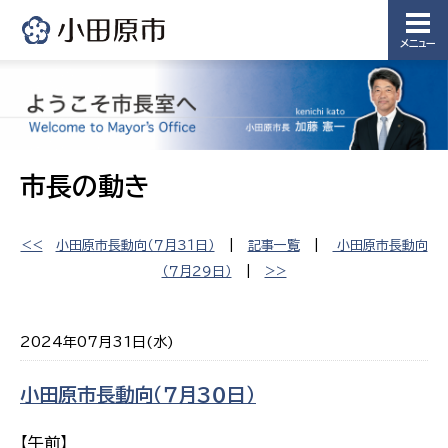
メニュー
市長の動き
<<
小田原市長動向（７月３１日）
|
記事一覧
|
小田原市長動向
（７月２９日）
|
>>
2024年07月31日(水)
小田原市長動向（７月３０日）
【午前】