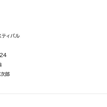
政策課
産業政策課
観光
若者支援課
観光課
農政課
消防
水産海浜課
スティバル
病院
市議会
２４
理者
市立総合医療センタ
典
患者サポートセンター
金次郎
病院管理局：経営管理
病院管理局：施設用度
病院管理局：医事課