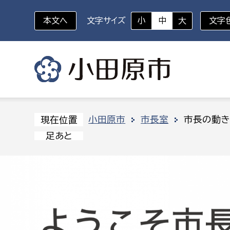
本文へ
文字サイズ
小
中
大
文字
いざというときに
対象者を選択
組織から探す
小田原市
市長室
市長の動き
現在位置
足あと
部に属さない室
企画部
新生児・乳幼児
休日救急外来
防
秘書室
企画政
幼稚園児・保育園児
広報広聴室
財政課
コンプライアンス推進室
資産マ
小・中学生
デジタ