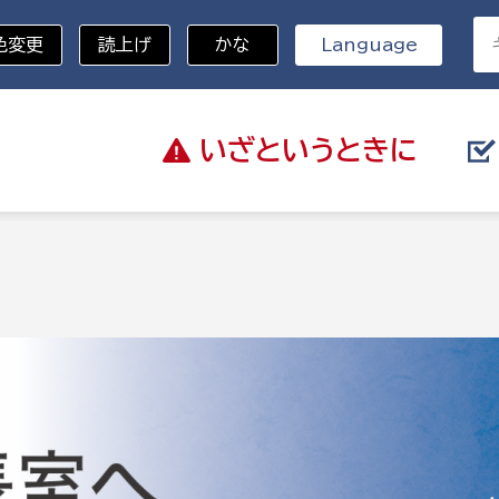
色変更
読上げ
かな
Language
いざと
いうときに
分野を選択
総務部
戸籍
災・ハザードマップ
避難場所
策課
総務課
税
職員課
ネジメント課
財産管理課
教育・子育て
ル推進課
契約検査課