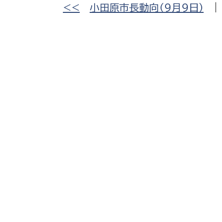
<<
小田原市長動向（９月９日）
建築課
上下水道局
教育部
経営総務課
教育総
給排水業務課
保健給
水道整備課
教育指
下水道整備課
浄水管理課
農業委員会事務局
議会局
農業委員会事務局
議会総