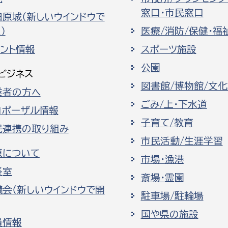
窓口・市民窓口
田原城（新しいウインドウで
）
医療/消防/保健・福
ベント情報
スポーツ施設
公園
ビジネス
図書館/博物館/文
業者の方へ
ごみ/上・下水道
ロポーザル情報
子育て/教育
民連携の取り組み
市民活動/生涯学習
原について
市場・漁港
長室
斎場・霊園
議会（新しいウインドウで開
駐車場/駐輪場
国や県の施設
員情報