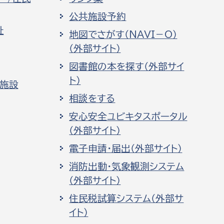
公共施設予約
祉
地図でさがす（NAVI－O）
（外部サイト）
図書館の本を探す（外部サイ
ト）
化施設
相談をする
安心安全ユビキタスポータル
（外部サイト）
電子申請・届出（外部サイト）
消防出動・気象観測システム
（外部サイト）
住民税試算システム（外部サ
イト）