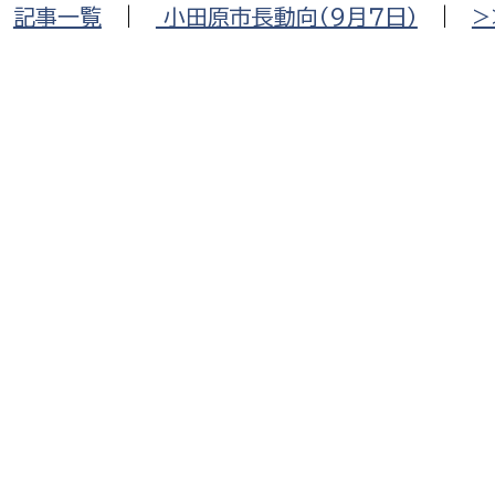
|
記事一覧
|
小田原市長動向（９月７日）
|
>
選挙管理委員会事務
務課
選挙管理委員会事務
食課
導課
務課