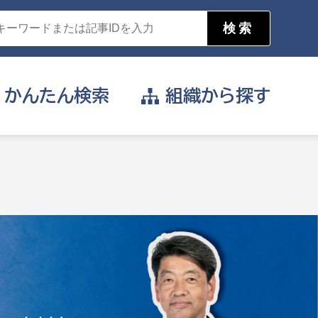
かんたん
検索
組織から
探す
目的を選択
公営事業部
支援や給付を受けたい
消防
事業課
届け出や申請をしたい
証明書がほしい