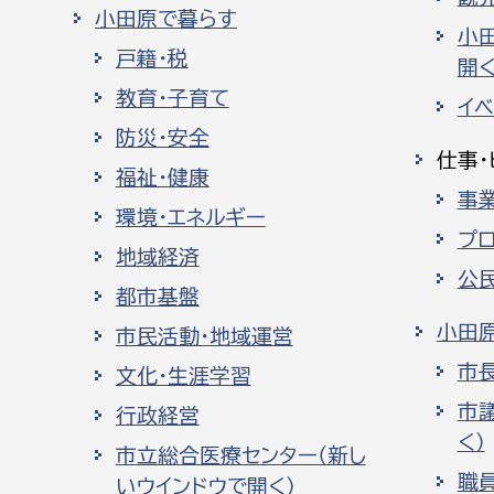
小田原で暮らす
小
戸籍・税
開く
教育・子育て
イ
防災・安全
仕事・
福祉・健康
事
環境・エネルギー
プ
地域経済
公
都市基盤
小田
市民活動・地域運営
市
文化・生涯学習
市
行政経営
く）
市立総合医療センター（新し
職
いウインドウで開く）