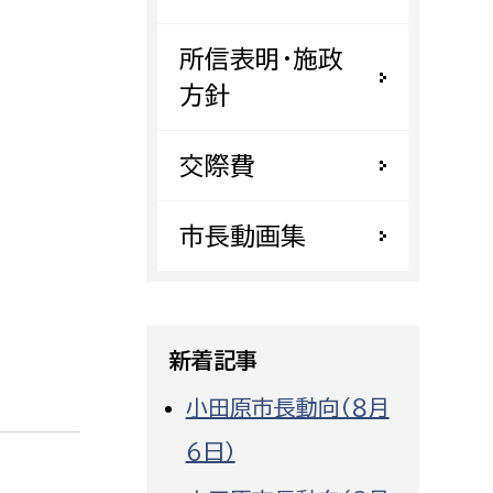
都市政策課
所信表明・施政
都市計画課
方針
地域交通課
建築指導課
交際費
開発審査課
市長動画集
ー
消防
消防総務課
新着記事
課
予防課
課
警防計画課
小田原市長動向（８月
救急課
６日）
情報司令課