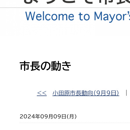
高校生・大学生など
若者
妊産婦
市民部
防災部
地域政策課
防災対
高齢者
市長の動き
地域安全課
障がい者
人権・男女共同参画課
戸籍住民課
傷病者
<<
小田原市長動向（９月９日）
事業者
2024年09月09日(月)
福祉健康部
子ども
労働者