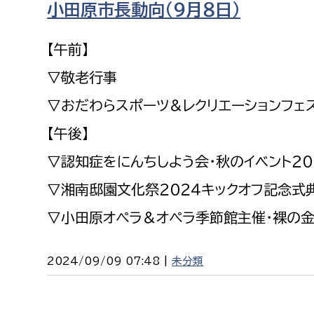
小田原市長動向（９月８日）
福祉政策課
子ども
求職者
生活援護課
子ども
【午前】
高齢介護課
保育課
外国人
▽敬老行事
障がい福祉課
▽おだわらスポーツ＆レクリエーションフェ
保険課
ペット
【午後】
健康づくり課
▽認知症をにんちしよう会・秋のイベント２０
建設部
会計管
▽湘南邸園文化祭２０２４キックオフ記念式
建設政策課
出納室
▽小田原オペラ＆オペラ季節館主催・裸の
国県事業推進課
土木管理課
2024/09/09 07:48 |
未分類
道水路整備課
みどり公園課