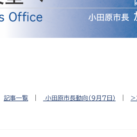
防災・安全
市税総務課
市民税課
福祉・健康
資産税課
環境・エネルギー
文化部
策課
文化政策課
地域経済
生涯学習課
都市基盤
文化財課
図書館
文化・生涯学習
|
記事一覧
|
小田原市長動向（９月７日）
|
>
スポーツ課
小田原城総合管理事
市民活動・地域づくり
若者部
経済部
行政経営