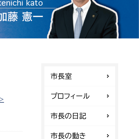
相談をしたい
支払いをしたい
働きたい
環境部
環境政策課
遊びたい
ゼロカーボン推進課
市長室
小田原のことを知りたい
環境保護課
環境事業センター
プロフィール
イベント・講座などに参加したい
>
務所
市長の日記
まちづくりに関わりたい
都市部
市長の動き