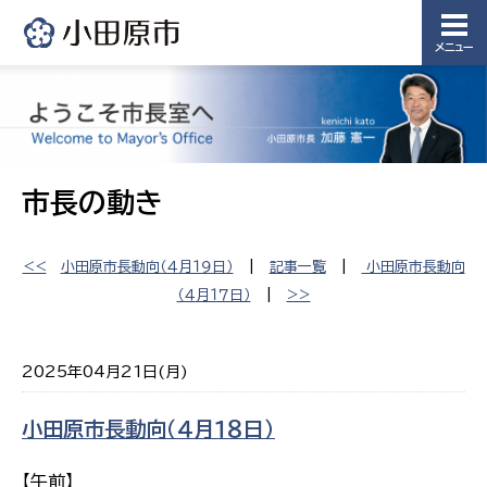
メニュー
市長の動き
<<
小田原市長動向（４月１９日）
|
記事一覧
|
小田原市長動向
（４月１７日）
|
>>
2025年04月21日(月)
小田原市長動向（４月１８日）
【午前】