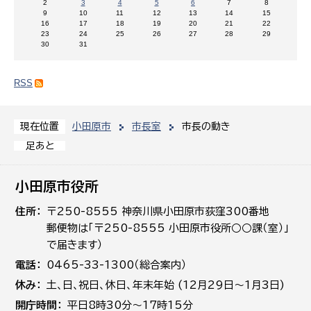
2
3
4
5
6
7
8
9
10
11
12
13
14
15
16
17
18
19
20
21
22
23
24
25
26
27
28
29
30
31
RSS
小田原市
市長室
市長の動き
現在位置
足あと
小田原市役所
住所
〒250-8555 神奈川県小田原市荻窪300番地
郵便物は「〒250-8555 小田原市役所○○課（室）」
で届きます）
電話
0465-33-1300（総合案内）
休み
土､日､祝日、休日、年末年始 (12月29日～1月3日)
開庁時間
平日8時30分～17時15分