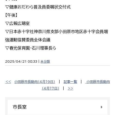
▽健康おだわら普及員委嘱状交付式
【午後】
▽広報広聴室
▽日本赤十字社神奈川県支部小田原市地区赤十字会員増
強運動協賛委員全体会議
▽春光保育園・石川理事長ら
2025/04/21 08:33 |
未分類
<<
小田原市長動向（４月１９日）
|
記事一覧
|
小田原市長動向
（４月１７日）
|
>>
市長室