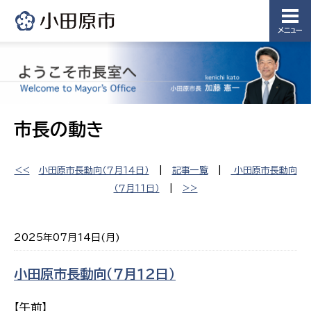
メニュー
市長の動き
<<
小田原市長動向（７月１４日）
|
記事一覧
|
小田原市長動向
（７月１１日）
|
>>
2025年07月14日(月)
小田原市長動向（７月１２日）
【午前】