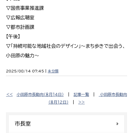
▽国県事業推進課
▽広報広聴室
▽都市計画課
【午後】
▽「持続可能な地域社会のデザイン」～まち歩きで出会う、
小田原の魅力～
2025/08/14 07:45 |
未分類
<<
小田原市長動向（８月１４日）
|
記事一覧
|
小田原市長動向
（８月１２日）
|
>>
市長室