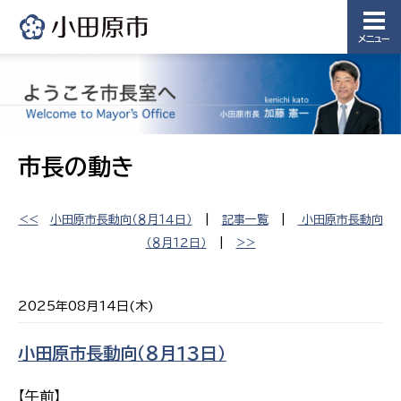
メニュー
市長の動き
<<
小田原市長動向（８月１４日）
|
記事一覧
|
小田原市長動向
（８月１２日）
|
>>
2025年08月14日(木)
小田原市長動向（８月１３日）
【午前】