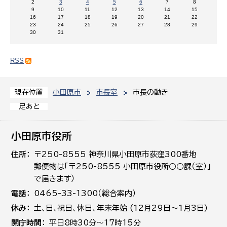
2
3
4
5
6
7
8
9
10
11
12
13
14
15
16
17
18
19
20
21
22
23
24
25
26
27
28
29
30
31
RSS
小田原市
市長室
市長の動き
現在位置
足あと
小田原市役所
住所
〒250-8555 神奈川県小田原市荻窪300番地
郵便物は「〒250-8555 小田原市役所○○課（室）」
で届きます）
電話
0465-33-1300（総合案内）
休み
土､日､祝日、休日、年末年始 (12月29日～1月3日)
開庁時間
平日8時30分～17時15分