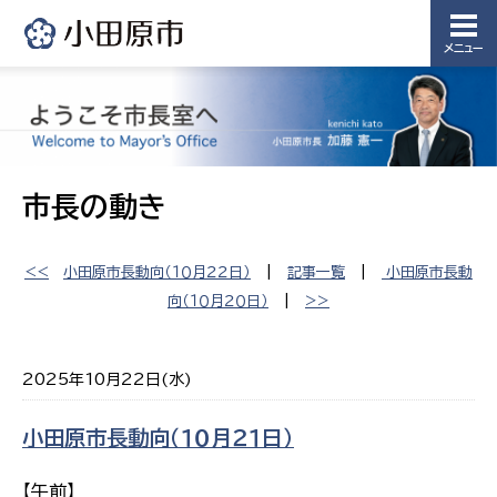
メニュー
市長の動き
<<
小田原市長動向（１０月２２日）
|
記事一覧
|
小田原市長動
向（１０月２０日）
|
>>
2025年10月22日(水)
小田原市長動向（１０月２１日）
【午前】