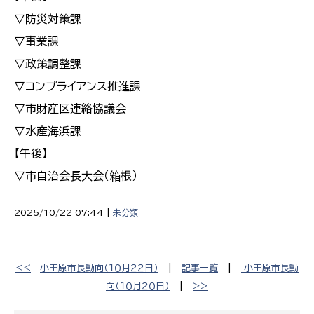
▽防災対策課
▽事業課
▽政策調整課
▽コンプライアンス推進課
▽市財産区連絡協議会
▽水産海浜課
【午後】
▽市自治会長大会（箱根）
2025/10/22 07:44 |
未分類
<<
小田原市長動向（１０月２２日）
|
記事一覧
|
小田原市長動
向（１０月２０日）
|
>>