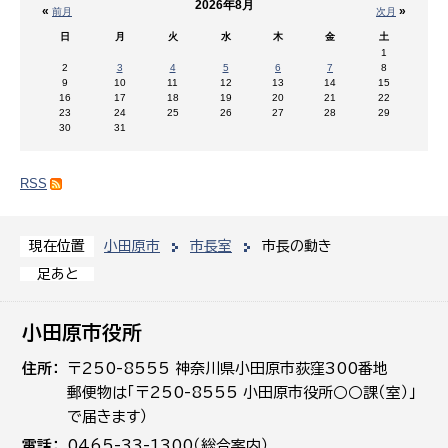
2026年8月
«
»
前月
次月
日
月
火
水
木
金
土
1
2
3
4
5
6
7
8
9
10
11
12
13
14
15
16
17
18
19
20
21
22
23
24
25
26
27
28
29
30
31
RSS
小田原市
市長室
市長の動き
現在位置
足あと
小田原市役所
住所
〒250-8555 神奈川県小田原市荻窪300番地
郵便物は「〒250-8555 小田原市役所○○課（室）」
で届きます）
電話
0465-33-1300（総合案内）