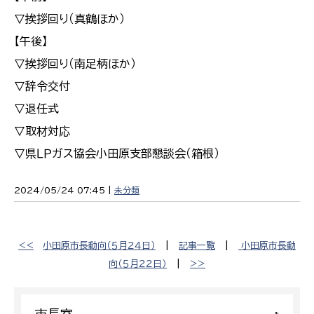
▽挨拶回り（真鶴ほか）
【午後】
▽挨拶回り（南足柄ほか）
▽辞令交付
▽退任式
▽取材対応
▽県ＬＰガス協会小田原支部懇談会（箱根）
2024/05/24 07:45 |
未分類
<<
小田原市長動向（５月２４日）
|
記事一覧
|
小田原市長動
向（５月２２日）
|
>>
市長室