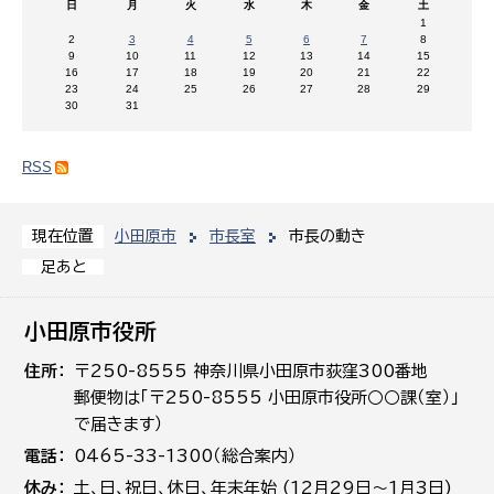
日
月
火
水
木
金
土
1
2
3
4
5
6
7
8
9
10
11
12
13
14
15
16
17
18
19
20
21
22
23
24
25
26
27
28
29
30
31
RSS
小田原市
市長室
市長の動き
現在位置
足あと
小田原市役所
住所
〒250-8555 神奈川県小田原市荻窪300番地
郵便物は「〒250-8555 小田原市役所○○課（室）」
で届きます）
電話
0465-33-1300（総合案内）
休み
土､日､祝日、休日、年末年始 (12月29日～1月3日)