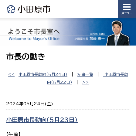
メニュー
市長の動き
<<
小田原市長動向（５月２４日）
|
記事一覧
|
小田原市長動
向（５月２２日）
|
>>
2024年05月24日(金)
小田原市長動向（５月２３日）
【午前】