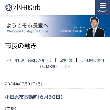
メニュー
市長の動き
<<
小田原市長動向（７月１日）
|
記事一覧
|
小田原市長動向
（６月２８日）
|
>>
2024年07月01日(月)
小田原市長動向（６月３０日）
【午後】