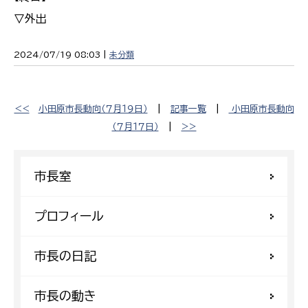
▽外出
2024/07/19 08:03 |
未分類
<<
小田原市長動向（７月１９日）
|
記事一覧
|
小田原市長動向
（７月１７日）
|
>>
市長室
プロフィール
市長の日記
市長の動き