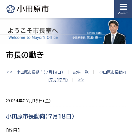
メニュー
市長の動き
<<
小田原市長動向（７月１９日）
|
記事一覧
|
小田原市長動向
（７月１７日）
|
>>
2024年07月19日(金)
小田原市長動向（７月１８日）
【終日】