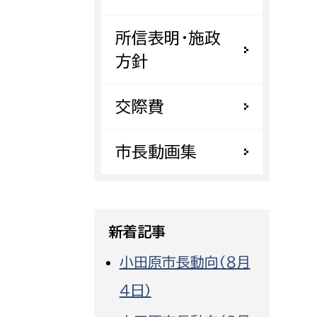
都市政策課
所信表明・施政
都市計画課
方針
地域交通課
建築指導課
交際費
開発審査課
市長動画集
ー
消防
消防総務課
新着記事
課
予防課
課
警防計画課
小田原市長動向（８月
救急課
４日）
情報司令課