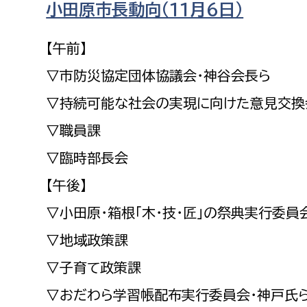
小田原市長動向（１１月６日）
福祉政策課
子ども
求職者
生活援護課
子ども
【午前】
高齢介護課
保育課
外国人
▽市防災協定団体協議会・神谷会長ら
障がい福祉課
▽持続可能な社会の実現に向けた意見交換
保険課
ペット
▽職員課
健康づくり課
▽臨時部長会
建設部
会計管
【午後】
建設政策課
出納室
▽小田原・箱根「木・技・匠」の祭典実行委員
国県事業推進課
▽地域政策課
土木管理課
▽子育て政策課
道水路整備課
▽おだわら学習帳配布実行委員会・神戸氏
みどり公園課