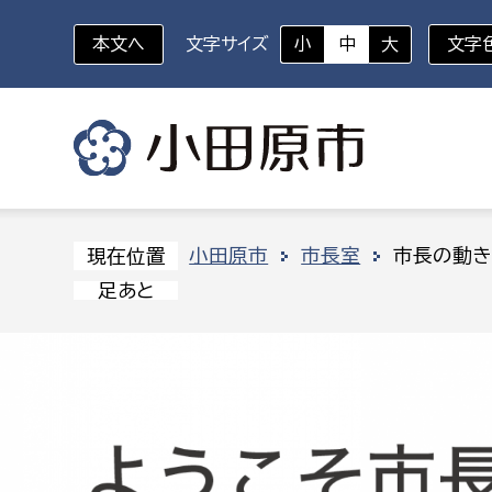
本文へ
文字サイズ
小
中
大
文字
いざというときに
対象者を選択
組織から探す
小田原市
市長室
市長の動き
現在位置
足あと
部に属さない室
企画部
新生児・乳幼児
休日救急外来
防
秘書室
企画政
幼稚園児・保育園児
広報広聴室
財政課
コンプライアンス推進室
資産マ
小・中学生
デジタ