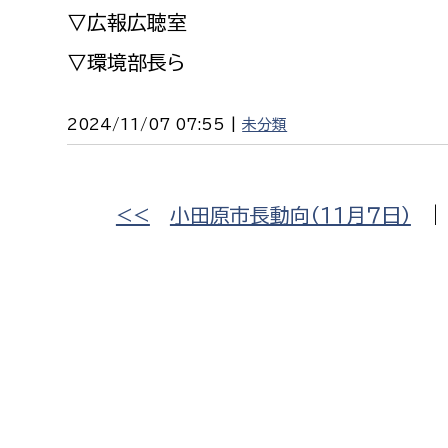
建築課
▽広報広聴室
▽環境部長ら
2024/11/07 07:55 |
未分類
上下水道局
教育部
経営総務課
教育総
<<
小田原市長動向（１１月７日）
給排水業務課
保健給
水道整備課
教育指
下水道整備課
浄水管理課
農業委員会事務局
議会局
農業委員会事務局
議会総