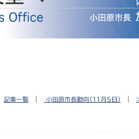
防災・安全
市税総務課
市民税課
福祉・健康
資産税課
環境・エネルギー
文化部
策課
文化政策課
地域経済
生涯学習課
都市基盤
文化財課
図書館
文化・生涯学習
|
記事一覧
|
小田原市長動向（１１月５日）
|
スポーツ課
小田原城総合管理事
市民活動・地域づくり
若者部
経済部
行政経営