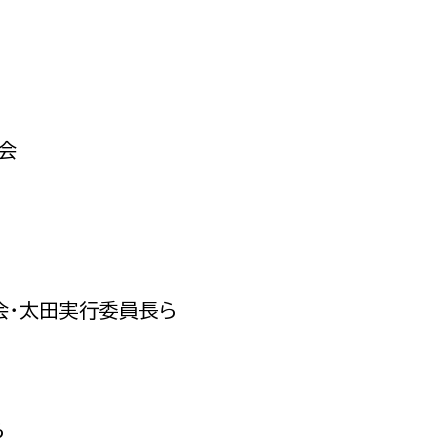
政策課
産業政策課
観光
若者支援課
観光課
農政課
消防
水産海浜課
会
病院
市議会
理者
市立総合医療センタ
患者サポートセンター
会・太田実行委員長ら
病院管理局：経営管理
病院管理局：施設用度
病院管理局：医事課
ら