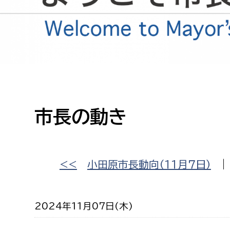
高校生・大学生など
若者
妊産婦
市民部
防災部
地域政策課
防災対
高齢者
市長の動き
地域安全課
障がい者
人権・男女共同参画課
戸籍住民課
傷病者
<<
小田原市長動向（１１月７日）
事業者
2024年11月07日(木)
福祉健康部
子ども
労働者