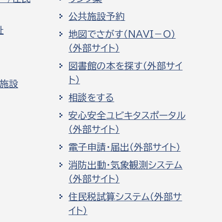
公共施設予約
祉
地図でさがす（NAVI－O）
（外部サイト）
図書館の本を探す（外部サイ
ト）
化施設
相談をする
安心安全ユビキタスポータル
（外部サイト）
電子申請・届出（外部サイト）
消防出動・気象観測システム
（外部サイト）
住民税試算システム（外部サ
イト）