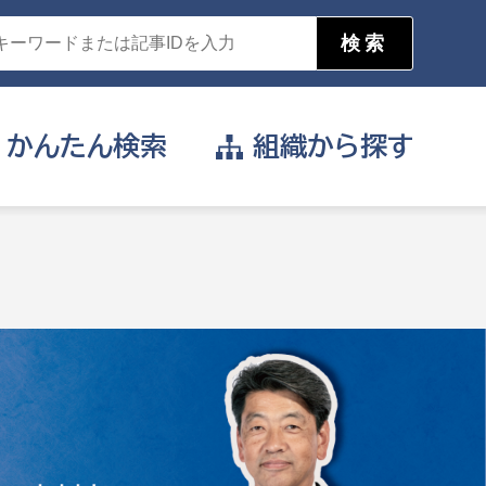
かんたん
検索
組織から
探す
目的を選択
公営事業部
支援や給付を受けたい
消防
事業課
届け出や申請をしたい
証明書がほしい