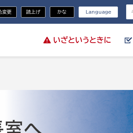
色変更
読上げ
かな
Language
いざと
いうときに
分野を選択
総務部
戸籍
災・ハザードマップ
避難場所
策課
総務課
税
職員課
ネジメント課
財産管理課
教育・子育て
ル推進課
契約検査課