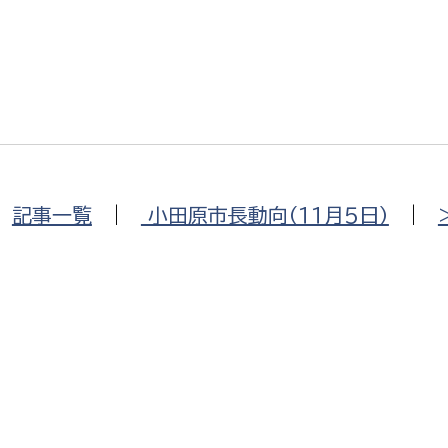
選挙管理委員会事務
務課
選挙管理委員会事務
|
記事一覧
|
小田原市長動向（１１月５日）
|
食課
導課
務課