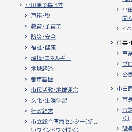
小田原で暮らす
小
戸籍・税
開く
教育・子育て
イ
防災・安全
仕事・
福祉・健康
事
環境・エネルギー
プ
地域経済
公
都市基盤
小田
市民活動・地域運営
市
文化・生涯学習
市
行政経営
く）
市立総合医療センター（新し
職
いウインドウで開く）