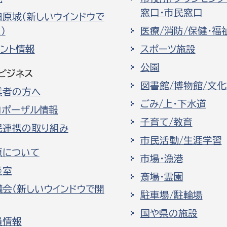
窓口・市民窓口
田原城（新しいウインドウで
）
医療/消防/保健・福
ベント情報
スポーツ施設
公園
ビジネス
図書館/博物館/文
業者の方へ
ごみ/上・下水道
ロポーザル情報
子育て/教育
民連携の取り組み
市民活動/生涯学習
原について
市場・漁港
長室
斎場・霊園
議会（新しいウインドウで開
駐車場/駐輪場
国や県の施設
員情報