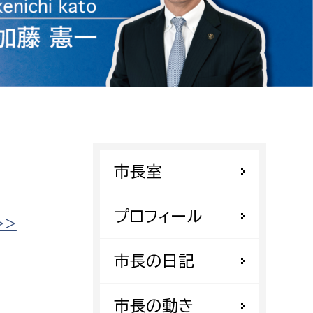
相談をしたい
支払いをしたい
働きたい
環境部
環境政策課
遊びたい
ゼロカーボン推進課
市長室
小田原のことを知りたい
環境保護課
環境事業センター
プロフィール
イベント・講座などに参加したい
>>
務所
市長の日記
まちづくりに関わりたい
都市部
市長の動き